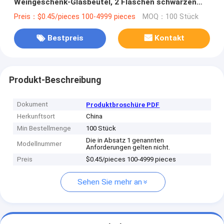
Weingeschenk-Glasbeutel, 2 Flaschen schwarzen
Wein, Handtaschen
Preis：$0.45/pieces 100-4999 pieces
MOQ：100 Stück
Bestpreis
Kontakt
Produkt-Beschreibung
Dokument
Produktbroschüre PDF
Herkunftsort
China
Min Bestellmenge
100 Stück
Die in Absatz 1 genannten
Modellnummer
Anforderungen gelten nicht.
Preis
$0.45/pieces 100-4999 pieces
Sehen Sie mehr an