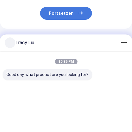
Fortsetzen
Empfohlene Produkte
Tracy Liu
10:39 PM
Good day, what product are you looking for?
Fabrik Großhandel
Fabrik Großhandel
Maßgeschneid
Öldichte
Öldichte
Lebensmittelv
Lebensmittelverpackungstüte
Lebensmittelverpackungstüte
Kraft-Takeaw
Toast Brot
Toast Brot
Lebensmittel B
Außenverkäufer
Außenverkäufer
Papiertüte für
Bestpreis
Bestpreis
Bestprei
Boden
Boden
Restaurant
Kraftpapiertüte
Kraftpapiertüte