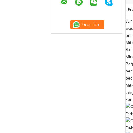
Pr
Wir
was
brin
Mit 
Sie
Mit
Beq
ben
bed
Mit
lan
kom