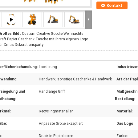
Kontakt
roßes Bild :
Custom Creative Goodie Weihnachts
raft Papier Geschenk Tasche mit Ihrem eigenen Logo
ür Xmas Dekorationsparty
erflächenbehandlung:
Lackierung
Industriezw
rwendung:
Handwerk, sonstige Geschenke & Handwerk
Art der Papi
rsiegelung und
Handlänge Griff
Maßgeschne
dhabung:
Bestellung:
rkmal:
Recyclingmaterialien
Material:
öße:
Anpasste Größe akzeptiert
Das Logo:
p:
Druck in Papierboxen
Farbe: