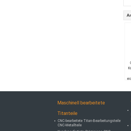
A
K
ei
Maschinell bearbeitete
Titanteile
CNC-bearbeitete Titan-Bearbeitungsteile
CNC-Metallteile