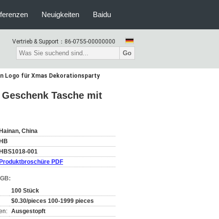
ferenzen
Neuigkeiten
Baidu
Vertrieb & Support：
86-0755-00000000
Go
en Logo für Xmas Dekorationsparty
r Geschenk Tasche mit
Hainan, China
HB
HBS1018-001
Produktbroschüre PDF
AGB:
100 Stück
$0.30/pieces 100-1999 pieces
en:
Ausgestopft