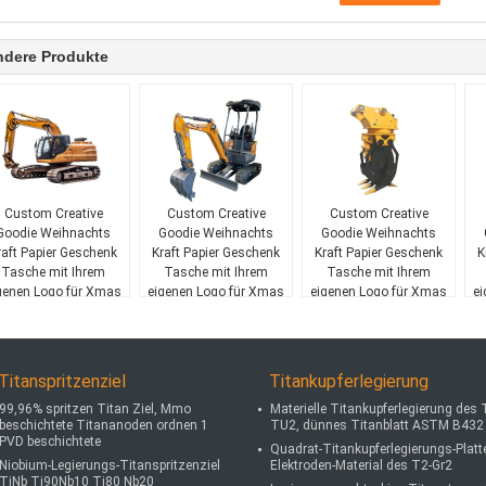
ndere Produkte
Custom Creative
Custom Creative
Custom Creative
Goodie Weihnachts
Goodie Weihnachts
Goodie Weihnachts
raft Papier Geschenk
Kraft Papier Geschenk
Kraft Papier Geschenk
K
Tasche mit Ihrem
Tasche mit Ihrem
Tasche mit Ihrem
genen Logo für Xmas
eigenen Logo für Xmas
eigenen Logo für Xmas
ei
Dekorationsparty
Dekorationsparty
Dekorationsparty
Titanspritzenziel
Titankupferlegierung
99,96% spritzen Titan Ziel, Mmo
Materielle Titankupferlegierung des 
beschichtete Titananoden ordnen 1
TU2, dünnes Titanblatt ASTM B432
PVD beschichtete
Quadrat-Titankupferlegierungs-Platt
Niobium-Legierungs-Titanspritzenziel
Elektroden-Material des T2-Gr2
TiNb Ti90Nb10 Ti80 Nb20