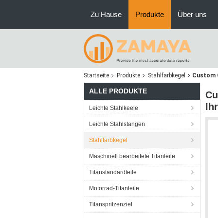
Zu Hause
Produkte
Über uns
Startseite
Produkte
Stahlfarbkegel
Custom C
ALLE PRODUKTE
Cu
Ih
Leichte Stahlkeele
Leichte Stahlstangen
Stahlfarbkegel
Maschinell bearbeitete Titanteile
Titanstandardteile
Motorrad-Titanteile
Titanspritzenziel