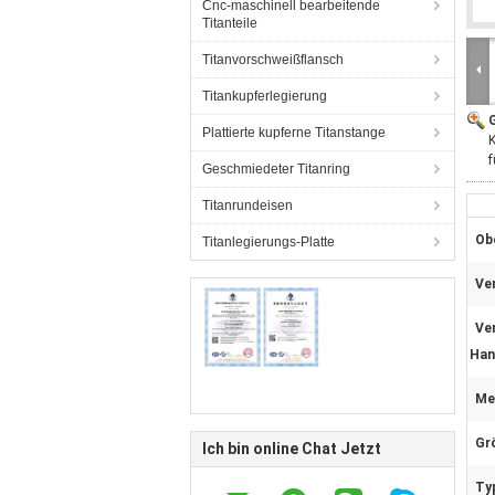
Cnc-maschinell bearbeitende
Titanteile
Titanvorschweißflansch
Titankupferlegierung
G
Plattierte kupferne Titanstange
K
f
Geschmiedeter Titanring
Titanrundeisen
Ob
Titanlegierungs-Platte
Ve
Ve
Han
Me
Gr
Ich bin online Chat Jetzt
Ty