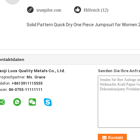
trustpilot.com
Hilfreich (12)
Solid Pattern Quick Dry One Piece Jumpsuit for Women
ontaktdaten
aoji Luox Quality Metals Co., Ltd.
Senden Sie Ihre Anfr
nsprechpartner:
Ms. Grace
elefon:
+8613911115555
axen:
86-0755-11111111