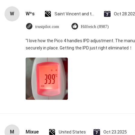
W
W*s
Saint Vincent and the Grenadines
Oct 28.20
trustpilot.com
Hilfreich (8987)
"I love how the Pico 4 handles IPD adjustment. The manual
securely in place. Getting the IPD just right eliminated！
M
Mixue
United States
Oct 23.2025