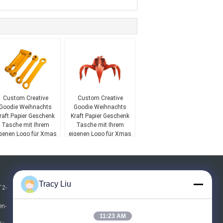
Custom Creative
Custom Creative
Goodie Weihnachts
Goodie Weihnachts
raft Papier Geschenk
Kraft Papier Geschenk
Tasche mit Ihrem
Tasche mit Ihrem
genen Logo für Xmas
eigenen Logo für Xmas
Dekorationsparty
Dekorationsparty
Referenzen
Tracy Liu
T2-
Senden
en-
11:23 AM