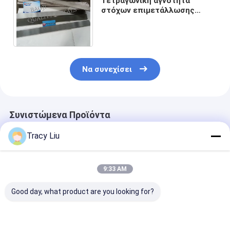
Τετραγωνική αγνότητα
στόχων επιμετάλλωσης
τιτανίου 99,995% Gr1 για την
υγρή επίδειξη κρυστάλλου
Να συνεχίσει
Συνιστώμενα Προϊόντα
Tracy Liu
9:33 AM
Good day, what product are you looking for?
99.96% το τιτάνιο
Ψεκάζοντας στόχος
CNC στόχων
ψεκάζει το στόχο,
TiNb Ti90Nb10 Ti80
επιμετάλλωσ