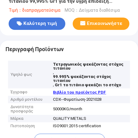
τιτανίου 99,995% Gr1 για την υγρή επίδειξη
κρυστάλλου
Τιμή：διαπραγματεύσιμα
MOQ：Δείγματα διαθέσιμα
Καλύτερη τιμή
Επικοινωνήστε
Περιγραφή Προϊόντων
Τετραγωνικός ψεκάζοντας στόχος
τιτανίου
,
Υψηλό φως
99.995% ψεκάζοντας στόχος
τιτανίου
,
Gr1 το τιτάνιο ψεκάζει το στόχο
Έγγραφο
Βιβλίο του προϊόντος PDF
Αριθμό μοντέλου
CDX--Φυματίωση-2021028
Δυνατότητα
50000KG/month
προσφοράς
Μάρκα
QUALITY METALS
Πιστοποίηση
ISO9001:2015 certification