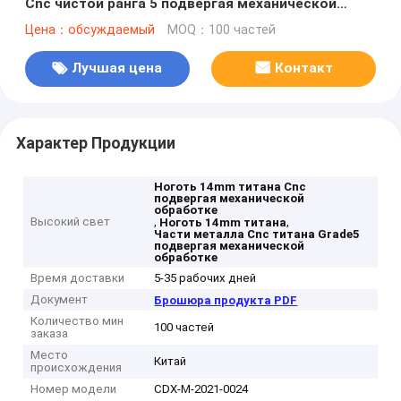
Cnc чистой ранга 5 подвергая механической
обработке
Цена：обсуждаемый
MOQ：100 частей
Лучшая цена
Контакт
Характер Продукции
Ноготь 14mm титана Cnc
подвергая механической
обработке
Высокий свет
,
,
Ноготь 14mm титана
Части металла Cnc титана Grade5
подвергая механической
обработке
Время доставки
5-35 рабочих дней
Документ
Брошюра продукта PDF
Количество мин
100 частей
заказа
Место
Китай
происхождения
Номер модели
CDX-M-2021-0024