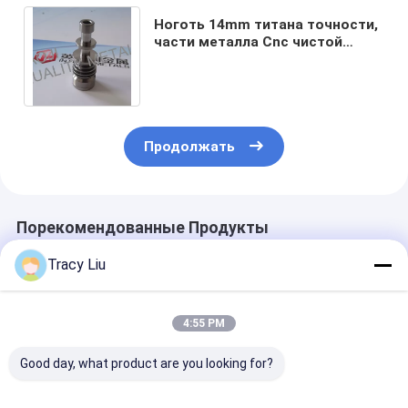
Ноготь 14mm титана точности,
части металла Cnc чистой
ранга 5 подвергая
механической обработке
Продолжать
Порекомендованные Продукты
Tracy Liu
4:55 PM
Good day, what product are you looking for?
Изготовленные на
Сделанный
Подгонянный