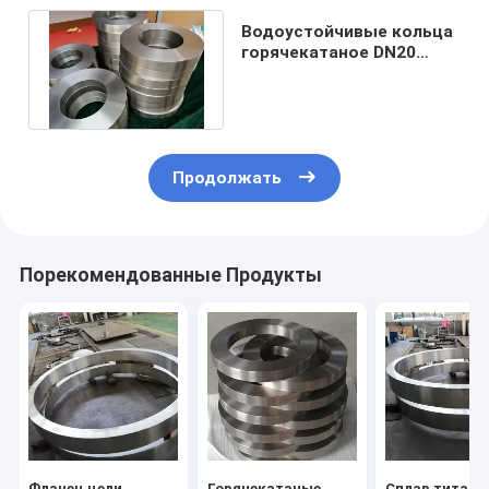
Водоустойчивые кольца
горячекатаное DN20
сплава титана диска -
DN1500
Продолжать
Порекомендованные Продукты
Фланец цели
Горячекатаные
Сплав титана