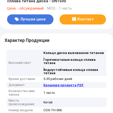
сплава титана диска - DN1500
Цена：обсуждаемый
MOQ：1 часть
Лучшая цена
Контакт
Характер Продукции
Кольцо диска выкованное титаном
,
Горячекатаные кольца сплава
Высокий свет
титана
,
Водоустойчивые кольца сплава
титана
Время доставки
5-35 рабочих дней
Документ
Брошюра продукта PDF
Количество мин
1 часть
заказа
Место
Китай
происхождения
Номер модели
CDX-TH-006