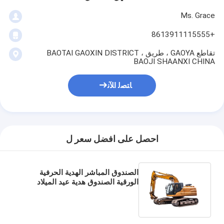
Ms. Grace
+8613911115555
تقاطع GAOYA ، طريق BAOTAI GAOXIN DISTRICT ،
BAOJI SHAANXI CHINA
ﺎﺘﺼﻟ ﺍﻶﻧ
احصل على افضل سعر ل
الصندوق المباشر الهدية الحرفية
الورقية الصندوق هدية عيد الميلاد
مستحضرات التجميل عبوة التعبئة
الورقية