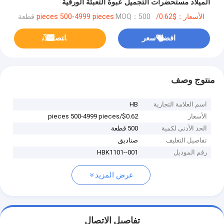
الميلاد مستحضرات التجميل عبوة التعبئة الورقية
الأسعار：$0.62/pieces 500-4999 pieces
MOQ：500 قطعة
افضل سعر
ﺎﺘﺼﻟ ﺍﻶﻧ
منتوج وصف
اسم العلامة التجارية
HB
الأسعار
$0.62/pieces 500-4999 pieces
الحد الأدنى لكمية
500 قطعة
تفاصيل التغليف
صناديق
رقم الموديل
HBK1101--001
عرض المزيد
تفاصيل الاتصال