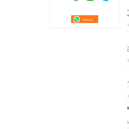
اء
ة
ي
D
ISO900. المعيار
رق ،
M8 H
ا
.