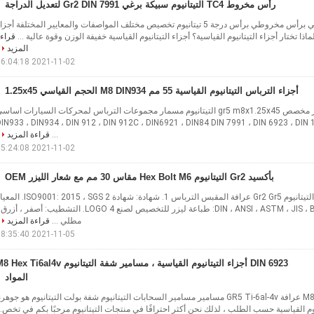
رأس مخروط TC4 التيتانيوم سبيكة برغي Gr2 DIN 7991 لتعديل الدراجة
M2-M30 التيتانيوم برغي برأس مخروطي برأس درجة 5 تيتانيوم تخصيص مختلف المواصفات والمعايير المختلفة أجز
لماذا تختار أجزاء التيتانيوم القياسية؟ أجزاء التيتانيوم القياسية خفيفة الوزن وقوة عالية ...
قراء
المزيد
2021-11-02 16:04:18
أجزاء الترباس التيتانيوم القياسية 55 مم M8 DIN934 الحجم القياسي 1.25x45
التيتانيوم هو جوهرنا تجهيز مخصص gr5 m8x1.25x45 التيتانيوم مسمار مجموعات الترباس لمحركات السيارات اساس
IN933 ، DIN934 ، DIN 912 ، DIN 912C ، DIN6921 ، DIN84 DIN 7991 ، DIN 6923 ، DIN 
...
قراءة المزيد
2021-11-02 15:24:08
بأكسيد Gr2 التيتانيوم Hex Bolt M6 مقاس 30 مم مع شعار الليزر OEM
M6 * 30mm بأكسيد التيتانيوم Gr2 Gr5 عرافة المقبس الترباس 1. شهادة: شهادة 1: 2015 ، SGS 2
المتاح: DIN ، ANSI ، ASTM ، JIS ، BSW 3. LOGO: طباعة ليزر للتخصيص لصنع LOGO 4. التشطيب: أصفر ، أز
مطلي ...
قراءة المزيد
2021-11-05 18:35:40
DIN 6923 أجزاء التيتانيوم القياسية ، مسامير شفة التيتانيوم ex Ti6al4v
المواد
عالية القوة مخصصة M8 عرافة GR5 Ti-6al-4v مسامير مسامير السحابات التيتانيوم شفة بولت التيتانيوم هو جوهرن
م القياسية حسب الطلب ، لذلك نحن أكثر احترافًا في منتجات التيتانيوم مرحبًا بكم في تخص..