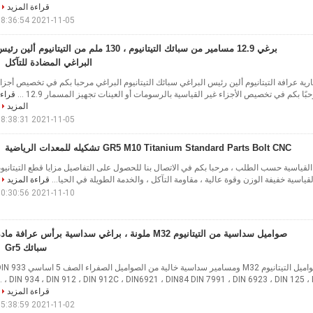
قراءة المزيد
2021-11-05 18:36:54
برغي 12.9 مسامير من سبائك التيتانيوم ، 130 ملم من التيتانيوم ألين رئ
البراغي المضادة للتآكل
12. دراجة نارية عرافة التيتانيوم ألين رئيس البراغي سبائك التيتانيوم البراغي مرحبا بكم في تخصيص أجزا
حبًا بكم في تخصيص الأجزاء غير القياسية بالرسومات أو العينات تجهيز المسمار 12.9 ...
قراء
المزيد
2021-11-05 18:38:31
GR5 M10 Titanium Standard Parts Bolt CNC تشكيله للمعدات الرياضية
القياسية حسب الطلب ، مرحبا بكم في الاتصال بنا للحصول على التفاصيل مزايا قطع التيتانيو
القياسية خفيفة الوزن وقوة عالية ، مقاومة التآكل ، والخدمة الطويلة في الحيا...
قراءة المزيد
2021-11-10 10:30:56
صواميل سداسية من التيتانيوم M32 ملونة ، براغي سداسية برأس عرافة ماد
سبائك Gr5
صواميل سداسية ملونة صواميل التيتانيوم M32 ومسامير سداسية خالية من الصواميل الصفراء الصف 5
، DIN 934 ، DIN 912 ، DIN 912C ، DIN6921 ، DIN84 DIN 7991 ، DIN 6923 ، DIN 125 ، DI
قراءة المزيد
2021-11-02 15:38:59