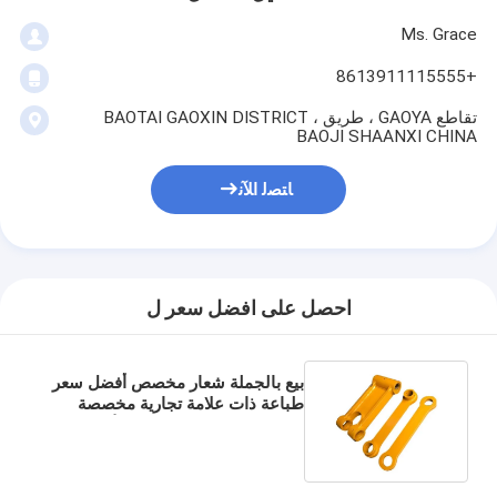
Ms. Grace
+8613911115555
تقاطع GAOYA ، طريق BAOTAI GAOXIN DISTRICT ،
BAOJI SHAANXI CHINA
ﺎﺘﺼﻟ ﺍﻶﻧ
احصل على افضل سعر ل
بيع بالجملة شعار مخصص أفضل سعر
طباعة ذات علامة تجارية مخصصة
كيس ورق النبيذ الكرتوني الأسود