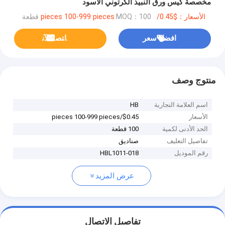
مخصصة كيس ورق النبيذ الكرتوني الأسود
الأسعار：$0.45/pieces 100-999 pieces
MOQ：100 قطعة
افضل سعر
ﺎﺘﺼﻟ ﺍﻶﻧ
منتوج وصف
اسم العلامة التجارية
HB
الأسعار
$0.45/pieces 100-999 pieces
الحد الأدنى لكمية
100 قطعة
تفاصيل التغليف
صناديق
رقم الموديل
HBL1011-018
عرض المزيد
تفاصيل الاتصال