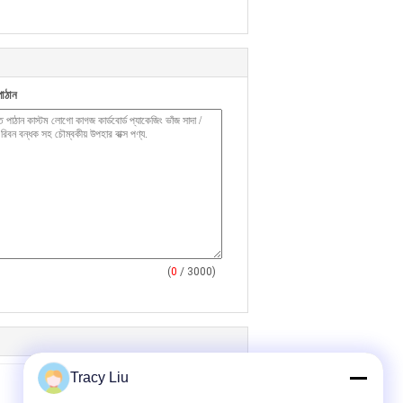
াঠান
(
0
/ 3000)
Tracy Liu