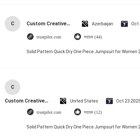
C
Custom Creative Goodie Christmas Kraft Paper Gift Bag with Your Own Logo for Xmas Decorative Party
Azerbaijan
Oct
trustpilot.com
সহায়ক (44)
Solid Pattern Quick Dry One Piece Jumpsuit for Women
C
Custom Creative Goodie Christmas Kraft Paper Gift Bag with Your Own Logo for Xmas Decorative Party
United States
Oct 23.202
trustpilot.com
সহায়ক (12)
Solid Pattern Quick Dry One Piece Jumpsuit for Women