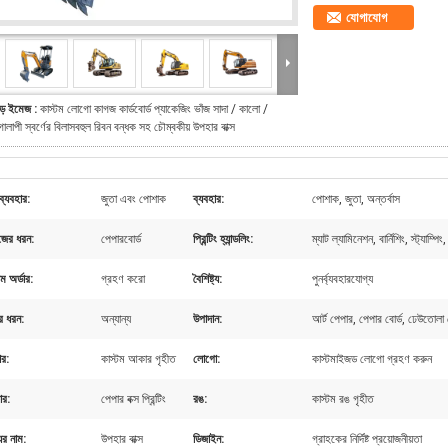
যোগাযোগ
ড় ইমেজ :
কাস্টম লোগো কাগজ কার্ডবোর্ড প্যাকেজিং ভাঁজ সাদা / কালো /
োলাপী স্বর্ণের বিলাসবহুল রিবন বন্ধক সহ চৌম্বকীয় উপহার বাক্স
 ব্যবহার:
জুতা এবং পোশাক
ব্যবহার:
পোশাক, জুতা, অন্তর্বাস
জের ধরন:
পেপারবোর্ড
প্রিন্টিং হ্যান্ডলিং:
ম্যাট ল্যামিনেশন, বার্নিশিং, স্ট্যাম
টম অর্ডার:
গ্রহণ করো
বৈশিষ্ট্য:
পুনর্ব্যবহারযোগ্য
ের ধরন:
অন্যান্য
উপাদান:
আর্ট পেপার, পেপার বোর্ড, ঢেউতোলা 
র:
কাস্টম আকার গৃহীত
লোগো:
কাস্টমাইজড লোগো গ্রহণ করুন
ার:
পেপার বক্স প্রিন্টিং
রঙ:
কাস্টম রঙ গৃহীত
ের নাম:
উপহার বাক্স
ডিজাইন:
গ্রাহকের নির্দিষ্ট প্রয়োজনীয়তা