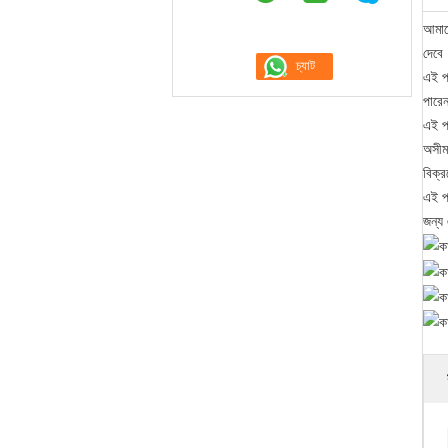
আমাদ
দেবে।
এই প
পারেন
এই প
অসীম 
বিক্
এই পণ
জন্য