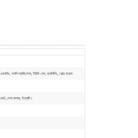
্পিং, এমবসিং, গ্লসি ল্যামিনেশন, ইউভি লেপ, ভ্যানিশিং, গোল্ড ফয়েল
বোর্ড, লেপা কাগজ, ইত্যাদি।