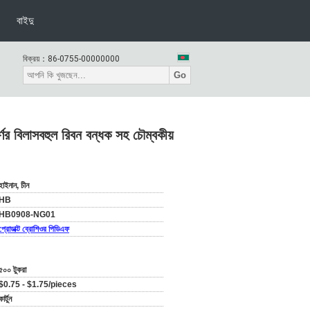
বাইদু
বিক্রয়：
86-0755-00000000
Go
ণের বিলাসবহুল রিবন বন্ধক সহ চৌম্বকীয়
হাইনান, চীন
HB
HB0908-NG01
প্রোডাক্ট ব্রোশিওর পিডিএফ
৫০০ টুকরা
$0.75 - $1.75/pieces
কার্টুন