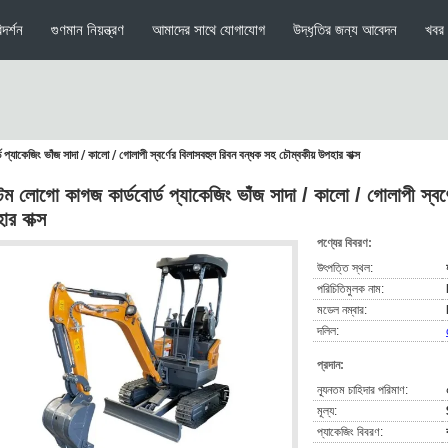
দর্শন
গুণমান নিয়ন্ত্রণ
আমাদের সাথে যোগাযোগ
উদ্ধৃতির জন্য আবেদন
খবর
 প্যাকেজিং ভাঁজ সাদা / কালো / গোলাপী স্বর্ণের বিলাসবহুল রিবন বন্ধক সহ চৌম্বকীয় উপহার বাক্স
্টম লোগো কাগজ কার্ডবোর্ড প্যাকেজিং ভাঁজ সাদা / কালো / গোলাপী স্বর্
ার বাক্স
পণ্যের বিবরণ:
উৎপত্তি স্থল:
পরিচিতিমুলক নাম:
মডেল নম্বার:
দলিল:
প্রদান:
ন্যূনতম চাহিদার পরিমাণ:
মূল্য:
প্যাকেজিং বিবরণ: