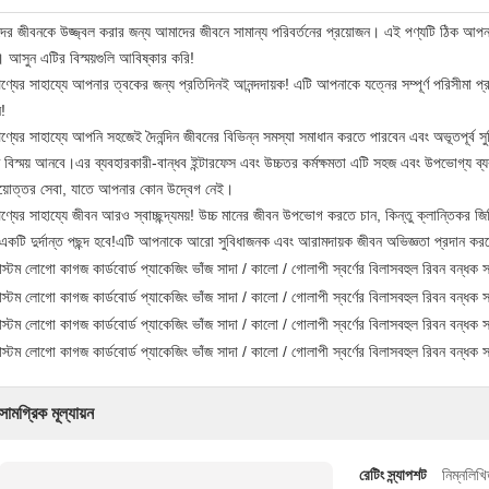
ের জীবনকে উজ্জ্বল করার জন্য আমাদের জীবনে সামান্য পরিবর্তনের প্রয়োজন। এই পণ্যটি ঠিক আপ
 আসুন এটির বিস্ময়গুলি আবিষ্কার করি!
ণ্যের সাহায্যে আপনার ত্বকের জন্য প্রতিদিনই আনন্দদায়ক! এটি আপনাকে যত্নের সম্পূর্ণ পরিসীমা
!
ণ্যের সাহায্যে আপনি সহজেই দৈনন্দিন জীবনের বিভিন্ন সমস্যা সমাধান করতে পারবেন এবং অভূতপূর
বিস্ময় আনবে।এর ব্যবহারকারী-বান্ধব ইন্টারফেস এবং উচ্চতর কর্মক্ষমতা এটি সহজ এবং উপভোগ্য ব্য
রয়োত্তর সেবা, যাতে আপনার কোন উদ্বেগ নেই।
্যের সাহায্যে জীবন আরও স্বাচ্ছন্দ্যময়! উচ্চ মানের জীবন উপভোগ করতে চান, কিন্তু ক্লান্তিকর
 একটি দুর্দান্ত পছন্দ হবে!এটি আপনাকে আরো সুবিধাজনক এবং আরামদায়ক জীবন অভিজ্ঞতা প্রদান করবে
সামগ্রিক মূল্যায়ন
রেটিং স্ন্যাপশট
নিম্নলিখি