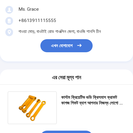
Ms. Grace
+8613911115555
গাওয়া মোড়, বাওটাই রোড গাওক্সিন জেলা, বাওজি শানসি চীন
এখন যোগাযোগ
এর সেরা মূল্য পান
কাস্টম ক্রিয়েটিভ গুডি ক্রিসমাস ক্রাফট
কাগজ গিফট ব্যাগ আপনার নিজস্ব লোগো সঙ্গে
Xmas সজ্জা পার্টি জন্য