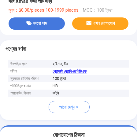
সঙ্গে Xmas সজ্জা পার্টি জন্য
মূল্য：$0.30/pieces 100-1999 pieces
MOQ：100 টুকরা
ভালো দাম
এখন যোগাযোগ
পণ্যের বর্ণনা
উৎপত্তি স্থল
হাইনান, চীন
দলিল
প্রোডাক্ট ব্রোশিওর পিডিএফ
ন্যূনতম চাহিদার পরিমাণ
100 টুকরা
পরিচিতিমুলক নাম
HB
প্যাকেজিং বিবরণ
কার্টুন
আরো দেখুন
যোগাযোগের ঠিকানা