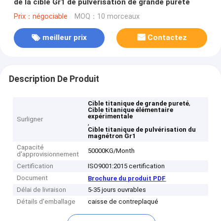
de la cible Gr1 de pulvérisation de grande pureté
Prix：négociable
MOQ：10 morceaux
meilleur prix
Contactez
Description De Produit
,
Cible titanique de grande pureté
Cible titanique élémentaire
expérimentale
Surligner
,
Cible titanique de pulvérisation du
magnétron Gr1
Capacité
50000KG/Month
d'approvisionnement
Certification
ISO9001:2015 certification
Document
Brochure du produit PDF
Délai de livraison
5-35 jours ouvrables
Détails d'emballage
caisse de contreplaqué