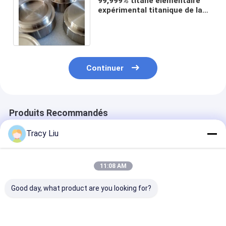
99,999% titane élémentaire
expérimental titanique de la
cible Gr1 de pulvérisation de
grande pureté
Continuer
Produits Recommandés
Tracy Liu
11:08 AM
Good day, what product are you looking for?
99,96% le titane
Cible titanique TiNb
Surface titani
pulvérisent la cible,
Ti90Nb10 Ti80 Nb20
tour de comm