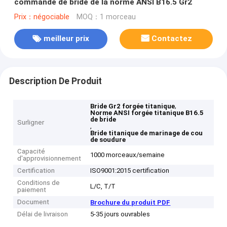
commande de bride de la norme ANSI B16.5 Gr2
Prix：négociable
MOQ：1 morceau
meilleur prix
Contactez
Description De Produit
,
Bride Gr2 forgée titanique
Norme ANSI forgée titanique B16.5
de bride
Surligner
,
Bride titanique de marinage de cou
de soudure
Capacité
1000 morceaux/semaine
d'approvisionnement
Certification
ISO9001:2015 certification
Conditions de
L/C, T/T
paiement
Document
Brochure du produit PDF
Délai de livraison
5-35 jours ouvrables