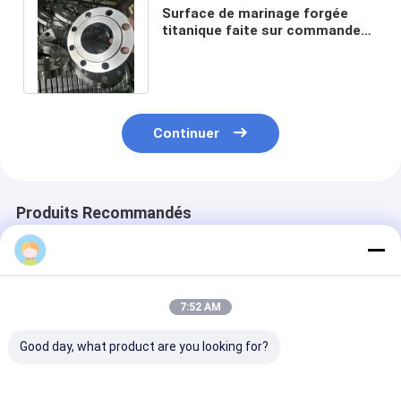
Surface de marinage forgée
titanique faite sur commande
de bride de la norme ANSI B16.5
Gr2
Continuer
Produits Recommandés
Tracy Liu
7:52 AM
Good day, what product are you looking for?
Titane fileté
Bride de forge
Bride adaptée 