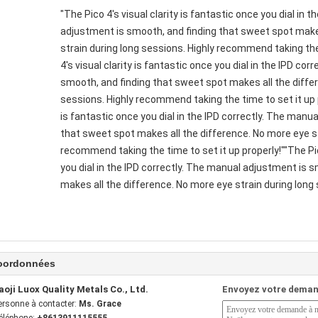
"The Pico 4's visual clarity is fantastic once you dial in 
adjustment is smooth, and finding that sweet spot makes
strain during long sessions. Highly recommend taking the 
4's visual clarity is fantastic once you dial in the IPD co
smooth, and finding that sweet spot makes all the differ
sessions. Highly recommend taking the time to set it up pr
is fantastic once you dial in the IPD correctly. The manu
that sweet spot makes all the difference. No more eye st
recommend taking the time to set it up properly!""The Pico
you dial in the IPD correctly. The manual adjustment is 
makes all the difference. No more eye strain during long 
oordonnées
aoji Luox Quality Metals Co., Ltd.
Envoyez votre deman
ersonne à contacter:
Ms. Grace