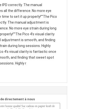
the IPD correctly. The manual
 all the difference. No more eye
time to set it up properly!""The Pico
rrectly. The manual adjustment is
ence. No more eye strain during long
operly!""The Pico 4's visual clarity
al adjustment is smooth, and finding
rain during long sessions. Highly
 4's visual clarity is fantastic once
smooth, and finding that sweet spot
sessions. Highly r
de directement à nous