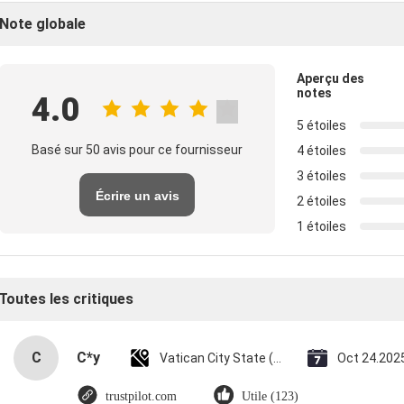
Note globale
Aperçu des
notes
4.0
5 étoiles
Basé sur 50 avis pour ce fournisseur
4 étoiles
3 étoiles
Écrire un avis
2 étoiles
1 étoiles
Toutes les critiques
C
C*y
Vatican City State (Holy See)
Oct 24.202
trustpilot.com
Utile (123)