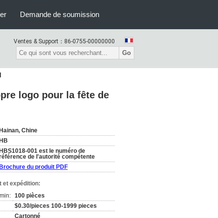
er
Demande de soumission
Ventes & Support：
86-0755-00000000
Go
l
pre logo pour la fête de
Hainan, Chine
HB
HBS1018-001 est le numéro de
référence de l'autorité compétente
Brochure du produit PDF
 et expédition:
min:
100 pièces
$0.30/pieces 100-1999 pieces
Cartonné