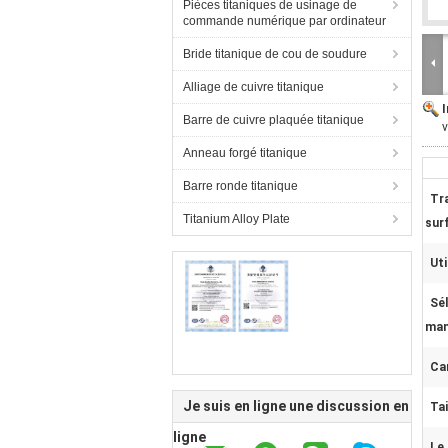
Pièces titaniques de usinage de
commande numérique par ordinateur
Bride titanique de cou de soudure
Alliage de cuivre titanique
Barre de cuivre plaquée titanique
v
Anneau forgé titanique
Barre ronde titanique
Tr
Titanium Alloy Plate
sur
Uti
Sél
man
Car
Je suis en ligne une discussion en
Tai
ligne
Le 