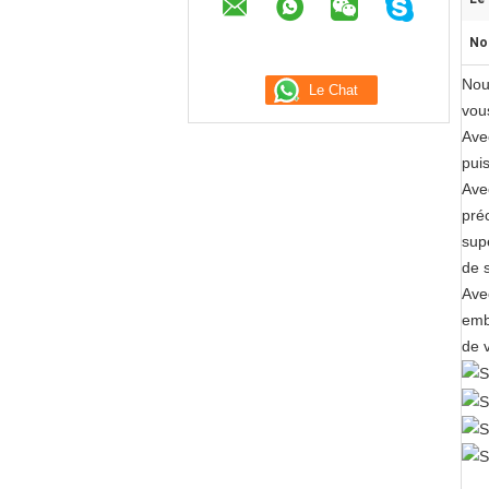
No
Nou
vou
Ave
puis
Ave
pré
supé
de 
Avec
emb
de 