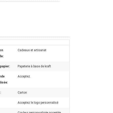
ion
Cadeaux et artisanat
le:
papier:
Papeterie à base de kraft
nde
Acceptez.
lisée:
:
Carton
Acceptez le logo personnalisé
Couleur personnalisée acceptée