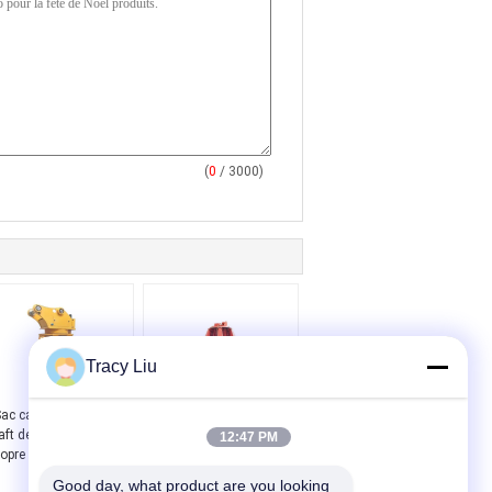
(
0
/ 3000)
Tracy Liu
ac cadeau en papier
Sac cadeau en papier
aft de Noël avec votre
kraft de Noël avec votre
12:47 PM
opre logo pour la fête
propre logo pour la fête
de Noël
de Noël
Good day, what product are you looking 