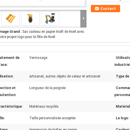
Contact
Image Grand :
Sac cadeau en papier kraft de Noël avec
otre propre logo pour la fête de Noël
aitement de
Vernissage
Utilisat
face:
industriel
lisation:
artisanat, autres objets de valeur et artisanat
Type de 
ection et
Longueur de la poignée
Comma
utention:
personna
actéristique:
Matériaux recyclés
Matériel
lle:
Taille personnalisée acceptée
Le logo:
type:
Impression de boîtes en papier
Couleur: