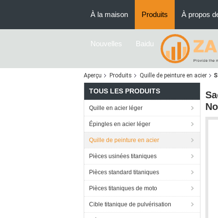
À la maison
Produits
À propos d
Nouvelles
Baidu
Aperçu
Produits
Quille de peinture en acier
S
TOUS LES PRODUITS
Sa
No
Quille en acier léger
Épingles en acier léger
Quille de peinture en acier
Pièces usinées titaniques
Pièces standard titaniques
Pièces titaniques de moto
Cible titanique de pulvérisation