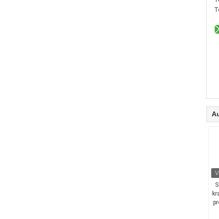
T
T
Au
S
kr
pr