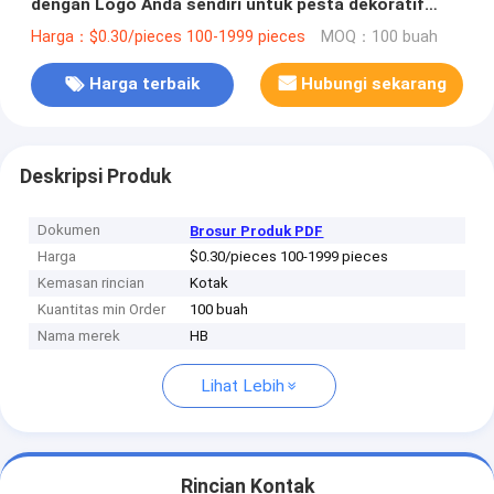
dengan Logo Anda sendiri untuk pesta dekoratif
Natal
Harga：$0.30/pieces 100-1999 pieces
MOQ：100 buah
Harga terbaik
Hubungi sekarang
Deskripsi Produk
Dokumen
Brosur Produk PDF
Harga
$0.30/pieces 100-1999 pieces
Kemasan rincian
Kotak
Kuantitas min Order
100 buah
Nama merek
HB
Lihat Lebih
Rincian Kontak