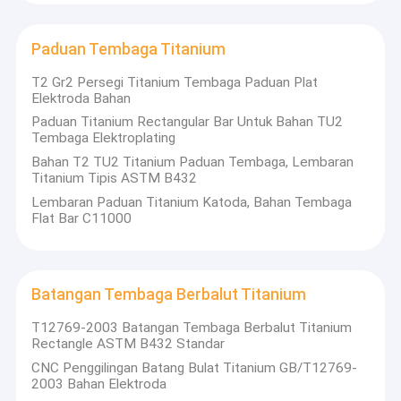
Suku Cadang Mesin Titanium
Anda dapat menghubungi kami melalui surat atau cara lain.
T: Berapa jumlah pesanan minimum?
Paduan Tembaga Titanium
Bagian Standar Titanium
A: Perusahaan kami terutama berurusan dengan bisnis grosir,
tetapi jika Anda bersikeras untuk membeli satu, atau Anda
T2 Gr2 Persegi Titanium Tembaga Paduan Plat
Suku Cadang Sepeda Motor Titanium
hanya membutuhkan satu set, kami juga akan mengirimkan
Elektroda Bahan
barang kepada Anda.
Paduan Titanium Rectangular Bar Untuk Bahan TU2
Target Sputtering Titanium
Tembaga Elektroplating
T: Dapatkah saya membeli prototipe untuk diuji sebelum
membeli dalam jumlah besar?
Bahan T2 TU2 Titanium Paduan Tembaga, Lembaran
Bagian Titanium Mesin CNC
A: Ya, silakan hubungi kami.
Titanium Tipis ASTM B432
Lembaran Paduan Titanium Katoda, Bahan Tembaga
T: Metode pembayaran apa yang Anda terima?
Flensa Leher Las Titanium
Flat Bar C11000
A: Perusahaan kami mendukung sebagian besar metode
pembayaran, tetapi biasanya menerima T / T, PayPal.
Paduan Tembaga Titanium
T: Apa metode pengiriman Anda?
A: Kami mendukung transportasi laut, udara, kereta api dan
Batangan Tembaga Berbalut Titanium
Batangan Tembaga Berbalut Titanium
pengiriman ekspres, dan juga mendukung pelanggan untuk
menggunakan operator logistik mereka sendiri.
T12769-2003 Batangan Tembaga Berbalut Titanium
Cincin Titanium Ditempa
Rectangle ASTM B432 Standar
Batang Bulat Titanium
CNC Penggilingan Batang Bulat Titanium GB/T12769-
2003 Bahan Elektroda