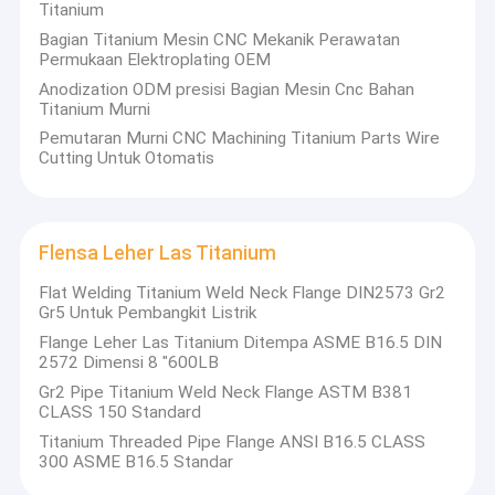
di dalam dan luar negeri.Ini terletak di Wuxi, Provinsi
Titanium
Tur Pabrik
Jiangsu, Cina.
Bagian Titanium Mesin CNC Mekanik Perawatan
Permukaan Elektroplating OEM
Kontrol Kualitas
horizontal-slurrypump.com didirikan pada tahun 2000,
Anodization ODM presisi Bagian Mesin Cnc Bahan
sekarang, lebih dari 90% pekerja dan insinyur kami memiliki
Titanium Murni
pengalaman produksi bertahun-tahun, dengan kapasitas
Hubungi Kami
produksi 20 set per hari.Mereka bisa menyelesaikan
Pemutaran Murni CNC Machining Titanium Parts Wire
Cutting Untuk Otomatis
prosedur desainPerusahaan ini adalah perusahaan
Berita
berteknologi tinggi yang mengintegrasikan penelitian
ilmiah, produksi, penjualan dan layanan AC pusat.
Minta Kutipan
Flensa Leher Las Titanium
Baidu
27 inci 75hz Gaming PC Monitor
Flat Welding Titanium Weld Neck Flange DIN2573 Gr2
Gr5 Untuk Pembangkit Listrik
Flange Leher Las Titanium Ditempa ASME B16.5 DIN
2572 Dimensi 8 "600LB
Keel baja ringan
FAQ
Gr2 Pipe Titanium Weld Neck Flange ASTM B381
Stang Baja Berukuran Ringan
CLASS 150 Standard
T: Bagaimana saya bisa mendapatkan harga?
Titanium Threaded Pipe Flange ANSI B16.5 CLASS
A: Kami biasanya memberikan penawaran dalam waktu 24 jam
Keel Cat Baja
300 ASME B16.5 Standar
setelah menerima pertanyaan (kecuali akhir pekan dan hari
libur), jika Anda membutuhkan penawaran dengan mendesak,