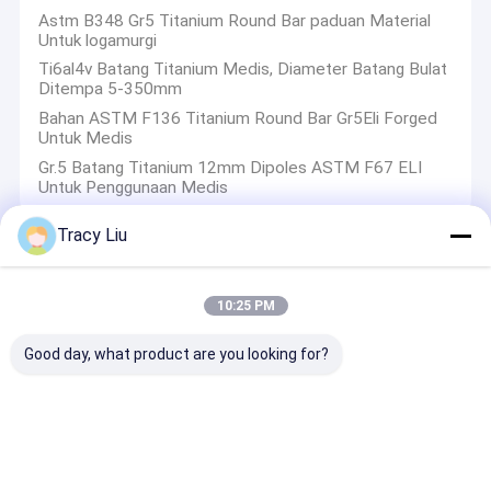
Astm B348 Gr5 Titanium Round Bar paduan Material
Untuk logamurgi
Ti6al4v Batang Titanium Medis, Diameter Batang Bulat
Ditempa 5-350mm
Bahan ASTM F136 Titanium Round Bar Gr5Eli Forged
Untuk Medis
Gr.5 Batang Titanium 12mm Dipoles ASTM F67 ELI
Untuk Penggunaan Medis
Tracy Liu
Plat Paduan Titanium
10:25 PM
Plat Paduan Titanium Gr2 Murni ASME SB265
Ketebalan 0,5-100mm
Good day, what product are you looking for?
Kepadatan 4.5g / Cm³ Lembar Paduan Titanium,
Batang Persegi Panjang Titanium Pengawetan
ASTM B265 Ti-6AL-4V Titanium paduan Plate 4.51g /
Cm³ Berat Untuk Penggunaan Medis
Pembersih Asam Titanium Persegi Bar GR3 Bahan
Paduan Untuk Peralatan Elektroplating