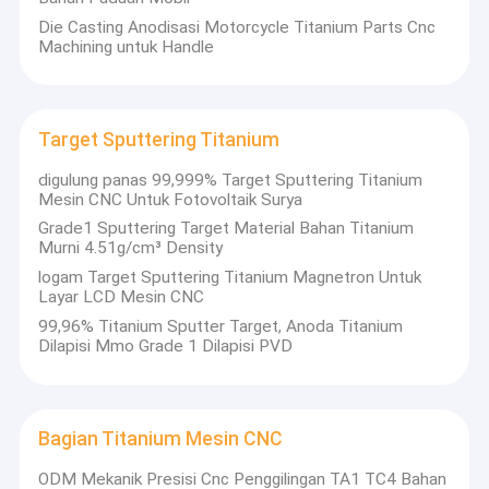
Die Casting Anodisasi Motorcycle Titanium Parts Cnc
Machining untuk Handle
Target Sputtering Titanium
digulung panas 99,999% Target Sputtering Titanium
Mesin CNC Untuk Fotovoltaik Surya
Grade1 Sputtering Target Material Bahan Titanium
Murni 4.51g/cm³ Density
logam Target Sputtering Titanium Magnetron Untuk
Layar LCD Mesin CNC
99,96% Titanium Sputter Target, Anoda Titanium
Dilapisi Mmo Grade 1 Dilapisi PVD
Rumah
Tentang Mingseal
Produk
horizontal-slurrypump.com adalah perusahaan profesional
Bagian Titanium Mesin CNC
yang terlibat dalam pembuatan dan pemasaran pompa dan
Tentang Kami
mixer berkualitas terbaik untuk berbagai macam pelanggan
ODM Mekanik Presisi Cnc Penggilingan TA1 TC4 Bahan