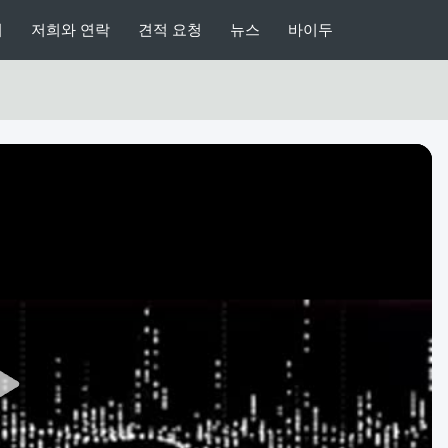
리
저희와 연락
견적 요청
뉴스
바이두