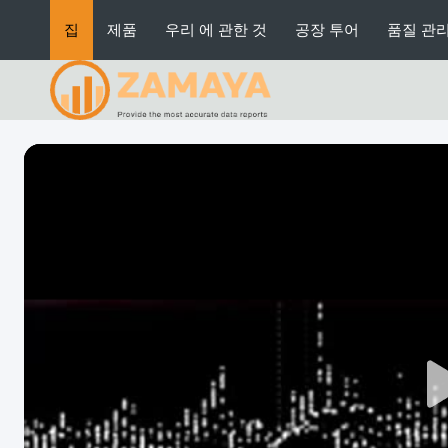
집
제품
우리 에 관한 것
공장 투어
품질 관