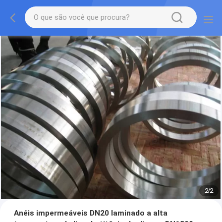
2
/
2
Anéis impermeáveis DN20 laminado a alta