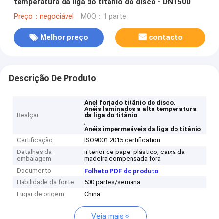
temperatura da liga do titânio do disco - DN1500
Preço：negociável
MOQ：1 parte
Melhor preço
contacto
Descrição De Produto
,
Anel forjado titânio do disco
Anéis laminados a alta temperatura
Realçar
da liga do titânio
,
Anéis impermeáveis da liga do titânio
Certificação
ISO9001:2015 certification
Detalhes da
interior de papel plástico, caixa da
embalagem
madeira compensada fora
Documento
Folheto PDF do produto
Habilidade da fonte
500 partes/semana
Lugar de origem
China
Veja mais