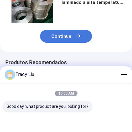
laminado a alta temperatura
da liga do titânio do disco -
DN1500
Continue
Produtos Recomendados
Tracy Liu
10:05 AM
Good day, what product are you looking for?
O titânio de Ti6AL4V
Anéis laminados a
A liga do titân
forjou Ring Target
alta temperatura da
forjou Ring Pa
Flange Machined
liga do titânio dos
diâmetro AST