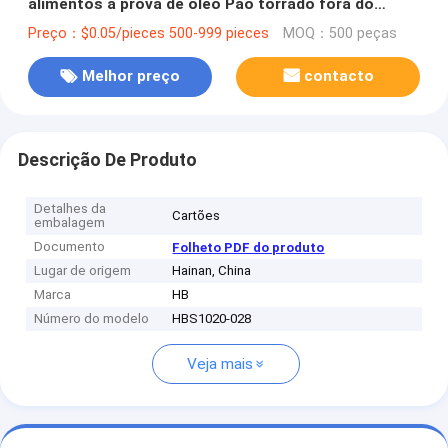
alimentos à prova de óleo Pão torrado fora do
vendedor Saco de papel Kraft inferior
Preço：$0.05/pieces 500-999 pieces
MOQ：500 peças
Melhor preço
contacto
Descrição De Produto
Detalhes da
Cartões
embalagem
Documento
Folheto PDF do produto
Lugar de origem
Hainan, China
Marca
HB
Número do modelo
HBS1020-028
Veja mais