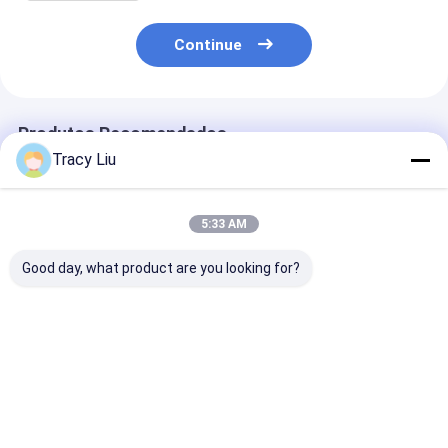
Continue
Produtos Recomendados
Tracy Liu
5:33 AM
Good day, what product are you looking for?
Fábrica por atacado
Embalagem de
venda a retalh
Saco de embalagem
alimentos
sacos de vinho
de alimentos à prova
personalizada
papel kraft pa
de óleo Pão torrado
Tamanho Kraft para
garrafas de vi
fora do vendedor
levar comida Pão
Melhor preço
Melhor preço
Melhor pr
Saco de papel Kraft
Saco de papel para
inferior
restaurante