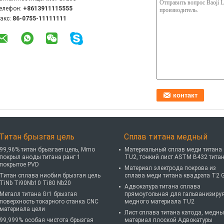
елефон:
+8613911115555
акс:
86-0755-11111111
Титан брызгая цель
Сплав титана медный
99,96% титан брызгает цель, Mmo
Материальный сплав меди титана
покрыл аноды титана ранг 1
TU2, тонкий лист ASTM B432 тита
покрытое PVD
Материал электрода покрова из
Титан сплава ниобия брызгая цель
сплава меди титана квадрата T2 
TiNb Ti90Nb10 Ti80 Nb20
Адвокатура титана сплава
Металл титана Gr1 брызгая
прямоугольная для гальванизиру
поверхность токарного станка CNC
медного материала TU2
материала цели
Лист сплава титана катода, медн
99,999% особая чистота брызгая
материал плоской Адвокатуры