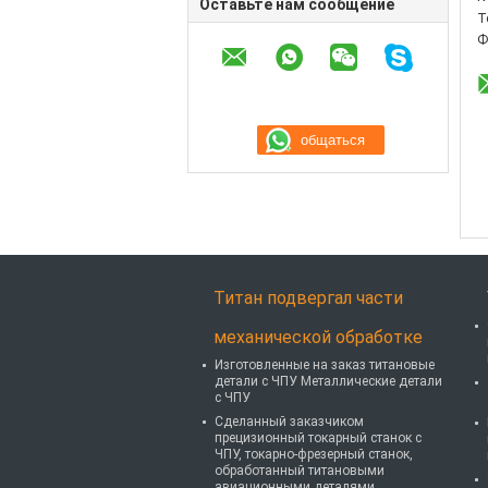
Оставьте нам сообщение
Т
Ф
Титан подвергал части
механической обработке
Изготовленные на заказ титановые
детали с ЧПУ Металлические детали
с ЧПУ
Сделанный заказчиком
прецизионный токарный станок с
ЧПУ, токарно-фрезерный станок,
обработанный титановыми
авиационными деталями