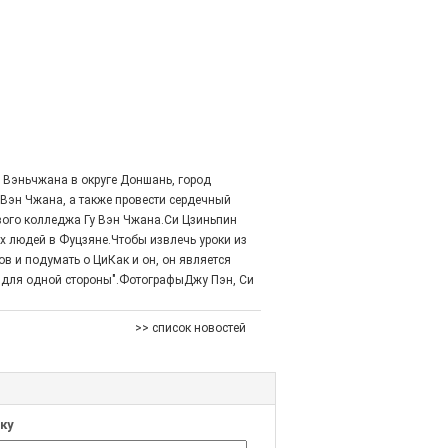
у Вэньчжана в округе Доншань, город
 Вэн Чжана, а также провести сердечный
ого колледжа Гу Вэн Чжана.Си Цзиньпин
ах людей в Фуцзяне.Чтобы извлечь уроки из
ов и подумать о ЦиКак и он, он является
 для одной стороны".ФотографыДжу Пэн, Си
>> список новостей
ку