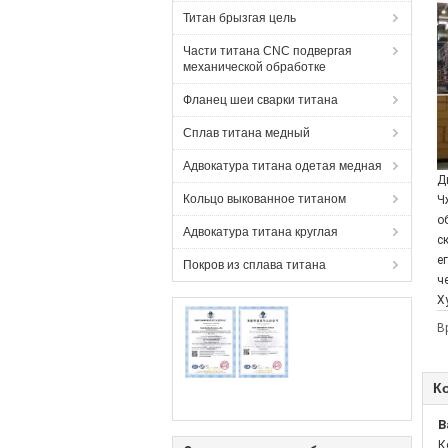
Титан брызгая цель
Части титана CNC подвергая
механической обработке
Фланец шеи сварки титана
Сплав титана медный
Адвокатура титана одетая медная
Д
Кольцо выкованное титаном
Ч
о
Адвокатура титана круглая
с
е
Покров из сплава титана
ч
Х
В
К
B
К