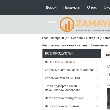
Домой
Продукты
О нас
Экс
Байду
Главная страница
Новости
Сегодня (16 чи
безопасности в нашей стране.обильные зап
ВСЕ ПРОДУКТЫ
к
Легкая стальная киль
С
Стальные костыли легкого калибра
Н
Стальной красочный киль
д
Титан подвергал части
механической обработке
Части титана стандартные
Части титана мотоцикла