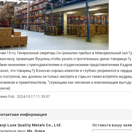
нем 15-го, Генеральный секретарь Си Цзиньпин прибыл в Мемориальный зал Г
жанчжоу, провинция Фуцзянь,чтобы узнать о трогательных делах товарища Гу
бмен мнениями с преподавателями и студенческими представителями Кадров
казал, что товарищ Гу Вэньчан хорошо известен и глубоко укоренился в сердц
го поступков, мы должны не только смотреть в горы,но также встретить мудрец
еловеком и правительством, "служащим как чиновник и извлекающим выгоду
уанчи)
ремя Pub : 2024-10-17 11:39:07
онтактная информация
aoji Luox Quality Metals Co., Ltd.
Оставьте вашу заяв
онтактное лицо:
Ms. Grace