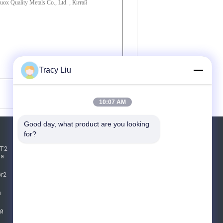
Tracy Liu
(
0
/ 3000)
10:07 AM
Good day, what product are you looking 
for?
Отправить запрос
 T2
на
Отправить
Gr2
я
E-Mail
Карта сайта
|
ый