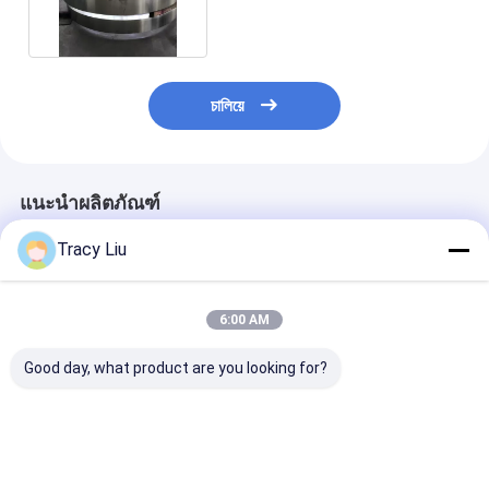
ศูนย์กลาง ASTM B381
চালিয়ে
แนะนำผลิตภัณฑ์
Tracy Liu
6:00 AM
Good day, what product are you looking for?
Ti6AL4V Titanium
เค้กรีดร้อนแหวนโลหะ
อุตสาหกรรมไทเ
Forged Ring Target
ผสมไทเทเนียมสำหรับ
ฟอร์จแหวน AS
Flange Machined
อุตสาหกรรมการบินและ
B348 ASTM B3
Surface
อวกาศ
ไทเทเนียมดิสก์
ราคาดีที่สุด
ราคาดีที่สุด
ราคาดีที่ส