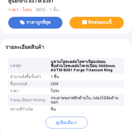
ศูนย์กลาง ASTM B381
ราคา：โปร่ง
MOQ：1 ชิ้น
ราคาถูกที่สุด
ติดต่อตอนนี้
รายละเอียดสินค้า
,
แหวนโลหะผสมไททาเนียมปลอม
แสงสูง
,
ชิ้นส่วนโลหะผสมไทเทเนียม 3000mm
ASTM B381 Forge Titanium Ring
จำนวนสั่งซื้อขั้นต่ำ
1 ชิ้น
ชื่อแบรนด์
CDX
ราคา
โปร่ง
กระดาษพลาสติกด้านใน, กล่องไม้อัดด้าน
รายละเอียดการบรรจุ
นอก
สถานที่กำเนิด
จีน
ดูเพิ่มเติม