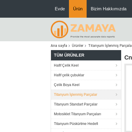
Evde
Ürün
Bizim Hakkımızda
Ana sayfa
Ürünler
Titanyum İşlenmiş Parçala
TÜM ÜRÜNLER
Cn
Hafif Çelik Keel
Hafif çelik çubuklar
Çelik Boya Keel
Titanyum İşlenmiş Parçalar
Titanyum Standart Parçalar
Motosiklet Titanyum Parçaları
Titanyum Püskürtme Hedefi