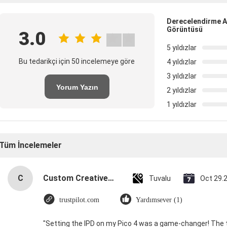
Derecelendirme A
Görüntüsü
3.0
5 yıldızlar
Bu tedarikçi için 50 incelemeye göre
4 yıldızlar
3 yıldızlar
Yorum Yazın
2 yıldızlar
1 yıldızlar
Tüm İncelemeler
C
Custom Creative Goodie Christmas Kraft Paper Gift Bag with Your Own Logo for Xmas Decorative Party
Tuvalu
Oct 29.
trustpilot.com
Yardımsever (1)
"Setting the IPD on my Pico 4 was a game-changer! The 