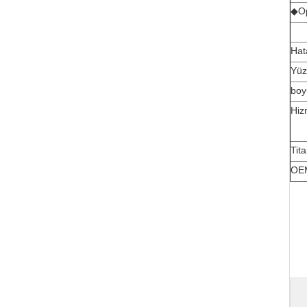
◆
Op
Hat
Yüz
boy
Hiz
Tit
OEM