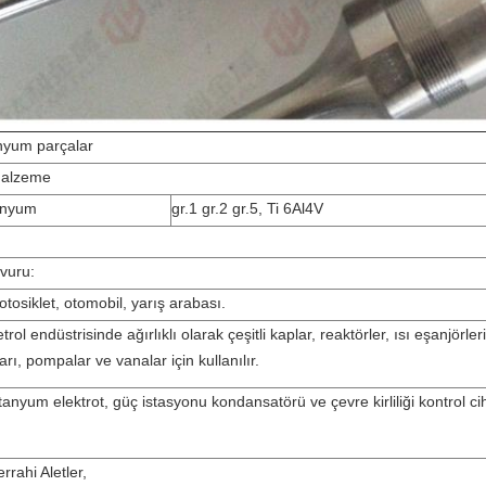
anyum parçalar
alzeme
anyum
gr.1 gr.2 gr.5, Ti 6Al4V
vuru:
tosiklet, otomobil, yarış arabası.
trol endüstrisinde ağırlıklı olarak çeşitli kaplar, reaktörler, ısı eşanjörle
arı, pompalar ve vanalar için kullanılır.
tanyum elektrot, güç istasyonu kondansatörü ve çevre kirliliği kontrol ciha
rrahi Aletler,