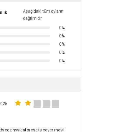
Aşağıdaki tüm oyların
nlık
dağılımıdır
0%
0%
0%
0%
0%
2025
three physical presets cover most