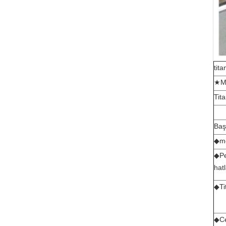
tit
★
M
Tit
Baş
◆
mo
◆
Pe
hatl
◆
Ti
◆
Ce