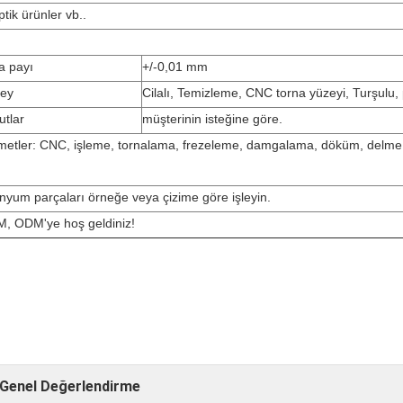
tik ürünler vb..
a payı
+/-0,01 mm
ey
Cilalı, Temizleme, CNC torna yüzeyi, Turşulu,
utlar
müşterinin isteğine göre.
metler: CNC, işleme, tornalama, frezeleme, damgalama, döküm, delme,
anyum parçaları örneğe veya çizime göre işleyin.
, ODM'ye hoş geldiniz!
Genel Değerlendirme