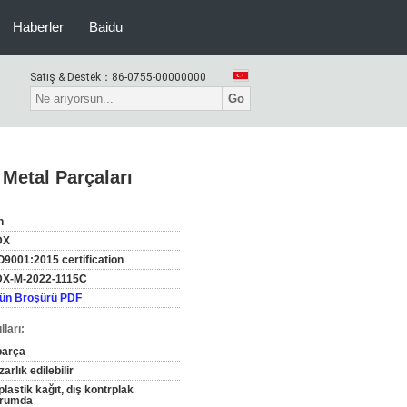
Haberler
Baidu
Satış & Destek：
86-0755-00000000
Go
Metal Parçaları
n
DX
O9001:2015 certification
X-M-2022-1115C
ün Broşürü PDF
ları:
parça
zarlık edilebilir
 plastik kağıt, dış kontrplak
rumda