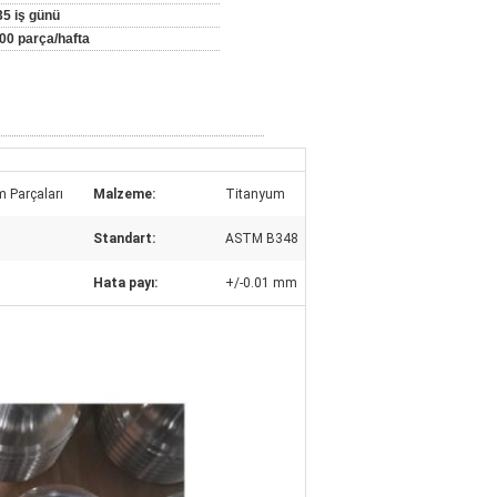
35 iş günü
00 parça/hafta
m Parçaları
Malzeme:
Titanyum
Standart:
ASTM B348
Hata payı:
+/-0.01 mm