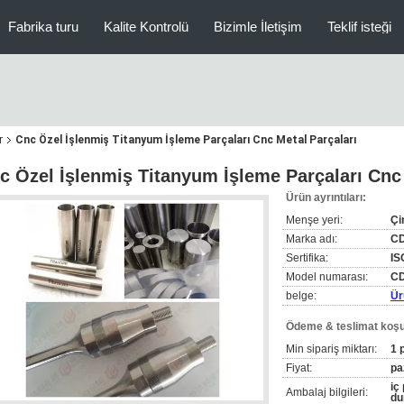
Fabrika turu
Kalite Kontrolü
Bizimle İletişim
Teklif isteği
r
Cnc Özel İşlenmiş Titanyum İşleme Parçaları Cnc Metal Parçaları
c Özel İşlenmiş Titanyum İşleme Parçaları Cnc 
Ürün ayrıntıları:
Menşe yeri:
Çi
Marka adı:
C
Sertifika:
IS
Model numarası:
CD
belge:
Ür
Ödeme & teslimat koşul
Min sipariş miktarı:
1 
Fiyat:
pa
iç
Ambalaj bilgileri:
du