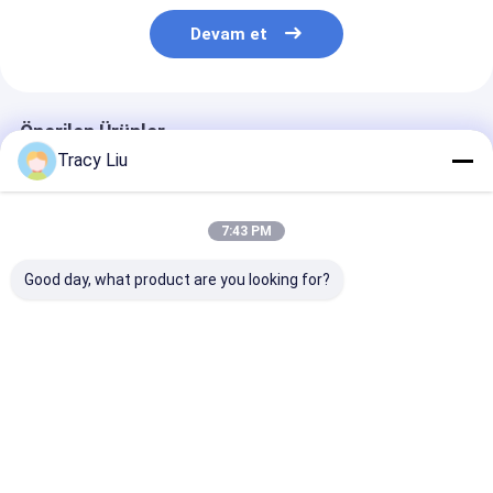
Devam et
Önerilen Ürünler
Tracy Liu
7:43 PM
Good day, what product are you looking for?
Toptan Pembe
Kendi logonla özel
Kendi logonla 
Düğün Hediye Kutusu
yaratıcı Noel Kraft
yaratıcı Noel K
Doğum Günü Partisi
Kağıt hediye çantası
Kağıt hediye ç
için Özel Yapılmış
Xmas dekoratif
Xmas dekorati
Kağıt Çanta
partisi için
partisi için
En iyi fiyat
En iyi fiyat
En iyi fiy