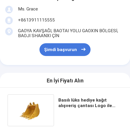
Ms. Grace
+8613911115555
GAOYA KAVŞAĞI, BAOTAI YOLU GAOXIN BÖLGESİ,
BAOJI SHAANXI ÇİN
Şimdi başvurun
En İyi Fiyatı Alın
Basılı lüks hediye kağıt
alışveriş çantası Logo ile
özel alışveriş kağıt çantası