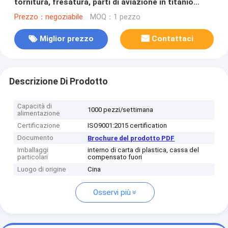
tornitura, fresatura, parti di aviazione in titanio
lavorate
Prezzo：negoziabile
MOQ：1 pezzo
Miglior prezzo
Contattaci
Descrizione Di Prodotto
Capacità di
1000 pezzi/settimana
alimentazione
Certificazione
ISO9001:2015 certification
Documento
Brochure del prodotto PDF
Imballaggi
interno di carta di plastica, cassa del
particolari
compensato fuori
Luogo di origine
Cina
Osservi più