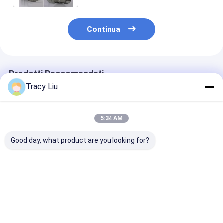
Continua
Prodotti Raccomandati
Tracy Liu
5:34 AM
Good day, what product are you looking for?
Parti meccaniche in
Pezzi meccanici di
La lega di
titanio lavorate su
titanio su misura per
titanio/pezzi
misura CNC Parti
ricerca di
meccanici di t
metalliche CNC
idrocarburi
puri classifica
Miglior prezzo
Miglior prezzo
Miglior pr