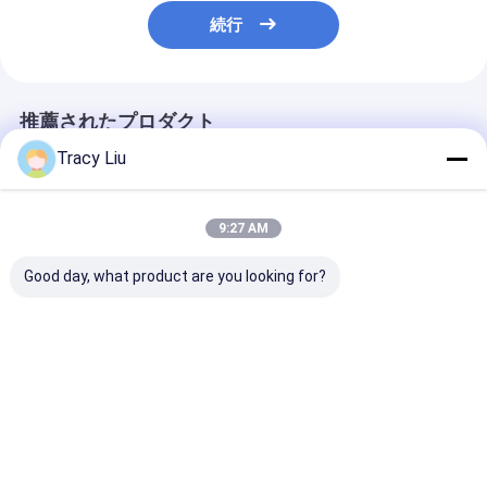
続行
推薦されたプロダクト
Tracy Liu
9:27 AM
Good day, what product are you looking for?
CNC カスタム機械加工
石油探検のためのカス
チタニウムの合
チタン加工部品 CNC
タマイズされたチタニ
なチタニウムの
金属部品
ウムの機械で造られた
造られた部品は
部品
等級別にする
ベストプライス
ベストプライス
ベストプラ