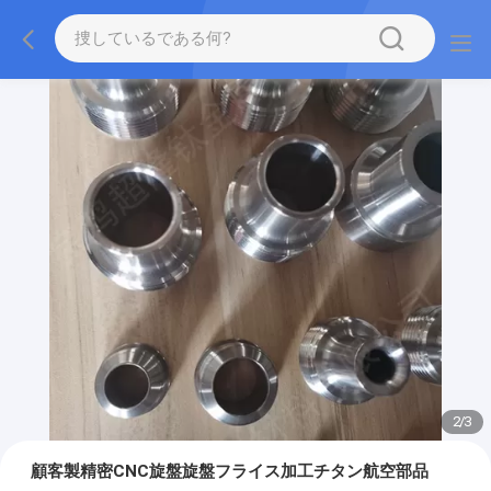
2
/
3
顧客製精密CNC旋盤旋盤フライス加工チタン航空部品