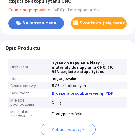
części ze stopu tytanu CNC
Cena：negocjowalne
MOQ：Dostępne próbki
Najlepsza cena
Skontaktuj się teraz
Opis Produktu
,
Tytan do napylania klasy 1
High Light
,
,
materiały do ​​napylania CNC
99
95% części ze stopu tytanu
Cena
negocjowalne
Czas dostawy
5-35 dni roboczych
Dokument
Broszura produktu w wersji PDF
Miejsce
Chiny
pochodzenia
Minimalne
Dostępne próbki
zamówienie
Zobacz więcej