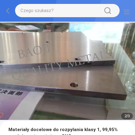
2
/
3
Materiały docelowe do rozpylania klasy 1, 99,95%