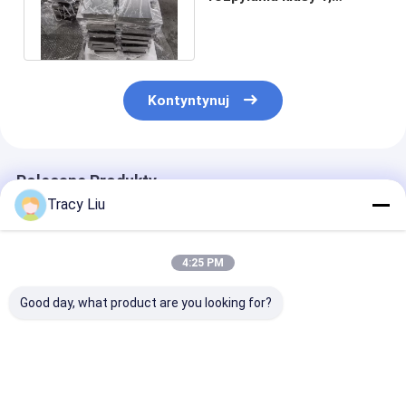
99,95% części ze stopu
tytanu CNC
Kontyntynuj
Polecane Produkty
Tracy Liu
4:25 PM
Good day, what product are you looking for?
99,96% tytanowa
Cel rozpylania
Tytanowy Gr1
tarcza rozpylająca,
tytanu ze stopu
Metalowy mate
anody tytanowe
niobu TiNb
docelowy do
powlekane Mmo,
Ti90Nb10 Ti80 Nb20
napylania