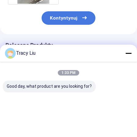
Kontyntynuj
Polecane Produkty
Tracy Liu
1:33 PM
Good day, what product are you looking for?
Wykonane przez
Dostosowane części
Części obrabi
klienta precyzyjne
obrabiane tytanem
stopu tytanu /
tokarki CNC
do eksploracji ropy
czystego tyta
Toczenie Frezowanie
naftowej
klasy 5
Obrabiane tytanowe
Najlepsza cena
Najlepsza cena
Najlepsza 
części lotnicze