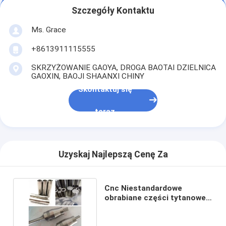
Szczegóły Kontaktu
Ms. Grace
+8613911115555
SKRZYŻOWANIE GAOYA, DROGA BAOTAI DZIELNICA
GAOXIN, BAOJI SHAANXI CHINY
Skontaktuj się
teraz
Uzyskaj Najlepszą Cenę Za
Cnc Niestandardowe
obrabiane części tytanowe
Części metalowe Cnc