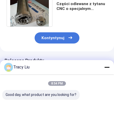
Części odlewane z tytanu
CNC o specjalnym
kształcie do samochodów
wyścigowych
Kontyntynuj
Polecane Produkty
Tracy Liu
8:54 PM
Good day, what product are you looking for?
Cnc Niestandardowe
Wykonane przez
Dostosowane c