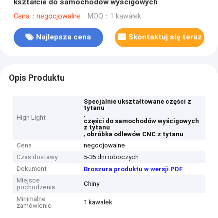
kształcie do samochodów wyścigowych
Cena：negocjowalne
MOQ：1 kawałek
Najlepsza cena
Skontaktuj się teraz
Opis Produktu
Specjalnie ukształtowane części z
tytanu
,
High Light
części do samochodów wyścigowych
z tytanu
,
obróbka odlewów CNC z tytanu
Cena
negocjowalne
Czas dostawy
5-35 dni roboczych
Dokument
Broszura produktu w wersji PDF
Miejsce
Chiny
pochodzenia
Minimalne
1 kawałek
zamówienie