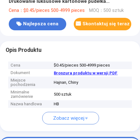
Drukowanie luksusowe kartonowe pudełka
prezentów opakowania biżuteria Walentynki Rose
Cena：$0.45/pieces 500-4999 pieces
MOQ：500 sztuk
pudełko prezentów
Najlepsza cena
Skontaktuj się teraz
Opis Produktu
Cena
$0.45/pieces 500-4999 pieces
Dokument
Broszura produktu w wersji PDF
Miejsce
Hajnan, Chiny
pochodzenia
Minimalne
500 sztuk
zamówienie
Nazwa handlowa
HB
Zobacz więcej