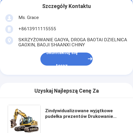
Szczegóły Kontaktu
Ms. Grace
+8613911115555
SKRZYŻOWANIE GAOYA, DROGA BAOTAI DZIELNICA
GAOXIN, BAOJI SHAANXI CHINY
Skontaktuj się
teraz
Uzyskaj Najlepszą Cenę Za
Zindywidualizowane wyjątkowe
pudełka prezentów Drukowanie
luksusowe kartonowe pudełka
prezentów opakowania biżuteria