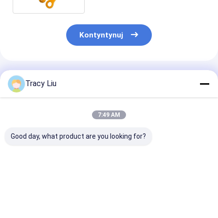
Kontyntynuj
Polecane Produkty
Tracy Liu
7:49 AM
Good day, what product are you looking for?
Kreatywna,
Kreatywna,
Kreatywna,
niestandardowa,
niestandardowa,
niestandardow
świąteczna torebka
świąteczna torebka
świąteczna to
prezentów z papieru
prezentów z papieru
prezentów z p
z własnym logo.
z własnym logo.
z własnym log
Najlepsza cena
Najlepsza cena
Najlepsza 