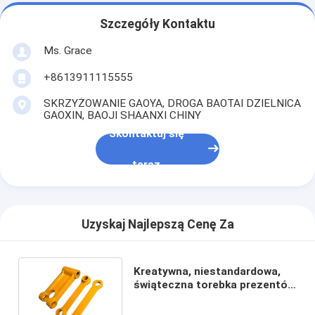
Szczegóły Kontaktu
Ms. Grace
+8613911115555
SKRZYŻOWANIE GAOYA, DROGA BAOTAI DZIELNICA
GAOXIN, BAOJI SHAANXI CHINY
Skontaktuj się
teraz
Uzyskaj Najlepszą Cenę Za
Kreatywna, niestandardowa,
świąteczna torebka prezentów
z papieru z własnym logo.