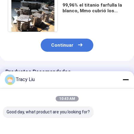
99,96% el titanio farfulla la
blanco, Mmo cubrió los
ánodos del titanio califica 1
PVD cubierto
Continuar
Productos Recomendados
Tracy Liu
10:43 AM
Good day, what product are you looking for?
Blanco TiNb
Superficie del torno
99,999% titani