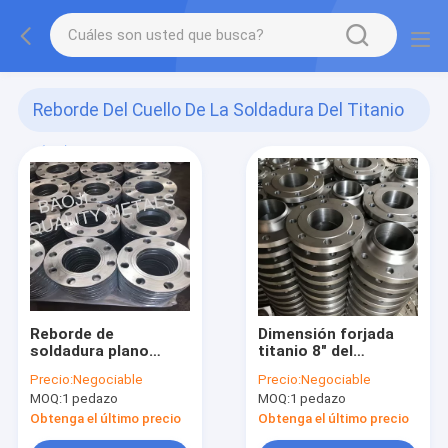
Reborde Del Cuello De La Soldadura Del Titanio
(28)
Reborde de
Dimensión forjada
soldadura plano
titanio 8" del
DIN2573 Gr2 Gr5 del
estruendo 2572 del
Precio:
Negociable
Precio:
Negociable
cuello de la
reborde ASME B16.5
MOQ:
1 pedazo
MOQ:
1 pedazo
soldadura del titanio
del cuello de la
para las centrales
soldadura 600LB
Obtenga el último precio
Obtenga el último precio
eléctricas