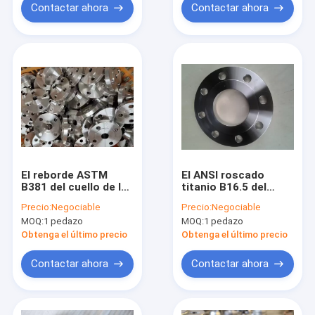
Contactar ahora
Contactar ahora
El reborde ASTM
El ANSI roscado
B381 del cuello de la
titanio B16.5 del
soldadura del titanio
reborde del tubo
Precio:
Negociable
Precio:
Negociable
del tubo Gr2
CLASIFICA 300
MOQ:
1 pedazo
MOQ:
1 pedazo
CLASIFICA el
estándar de ASME
estándar 150
B16.5
Obtenga el último precio
Obtenga el último precio
Contactar ahora
Contactar ahora