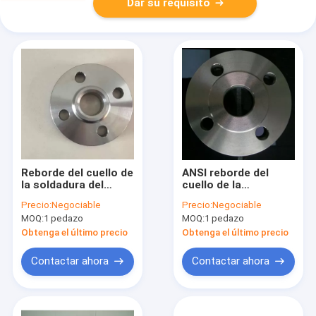
Dar su requisito
Reborde del cuello de
ANSI reborde del
la soldadura del
cuello de la
titanio de Gr5
soldadura de 4
Precio:
Negociable
Precio:
Negociable
Ti6AL4V para el
pulgadas, reborde del
MOQ:
1 pedazo
MOQ:
1 pedazo
estándar general de
extractor del titanio
los tubos ASME
150 libras 300 libras
Obtenga el último precio
Obtenga el último precio
B16.5
de clase
Contactar ahora
Contactar ahora