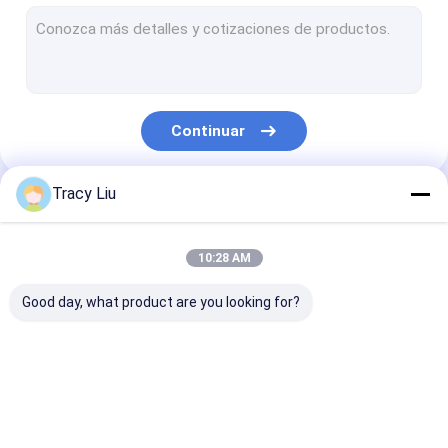
El titanio trabajó a máquina piezas
Piezas estándar del titanio
Piezas del titanio de la motocicleta
Continuar
Blanco de la farfulla del titanio
Piezas del titanio del CNC que trabajan a máquina
Tracy Liu
Nuestras Categorías
Reborde del cuello de la soldadura del titanio
10:28 AM
Aleación de cobre del titanio
Good day, what product are you looking for?
Barra de cobre revestida del titanio
Anillo forjado titanio
Quilla de acero ligero
Puntos de acero de
Quilla de pintu
Titanium Round Bar
calibre ligero
acero