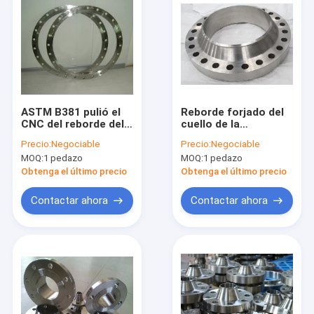
ASTM B381 pulió el
Reborde forjado del
CNC del reborde del
cuello de la
tubo del titanio que
soldadura del titanio,
Precio:
Negociable
Precio:
Negociable
trabajaba a máquina
resbalón en el
MOQ:
1 pedazo
MOQ:
1 pedazo
Gr12 para el gas
tamaño el 1/2” - 24"
natural
del reborde ciego
Obtenga el último precio
Obtenga el último precio
diámetro
Contactar ahora
Contactar ahora
En casa
Productos
Sobre nosotros