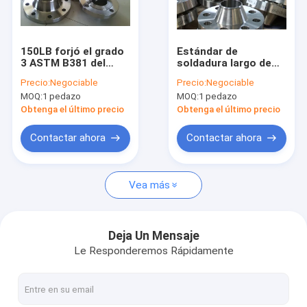
Recorrido por la fábrica
Control de calidad
150LB forjó el grado
Estándar de
3 ASTM B381 del
soldadura largo de
Contacta con nosotros
grado 1 del reborde
Astm A182 Astm16.5
Precio:
Negociable
Precio:
Negociable
del cuello de la
del reborde del cuello
MOQ:
1 pedazo
MOQ:
1 pedazo
soldadura del titanio
de Uns S32750
Noticias
Obtenga el último precio
Obtenga el último precio
Solicitar una cita
Contactar ahora
Contactar ahora
Baidu
Vea más
Quilla de acero ligero
Deja Un Mensaje
Le Responderemos Rápidamente
Puntos de acero de calibre ligero
Quilla de pintura de acero