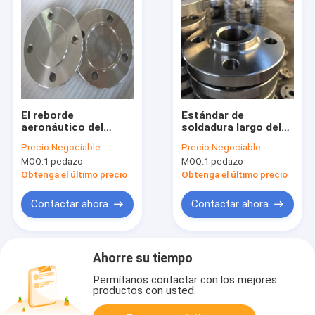
El reborde
Estándar de
aeronáutico del
soldadura largo del
cuello de la
reborde WN CL600
Precio:
Negociable
Precio:
Negociable
soldadura del titanio,
ASME SB381 del
MOQ:
1 pedazo
MOQ:
1 pedazo
titanio F5 forjó
cuello del titanio GR1
altura del anillo 20m
GR5
Obtenga el último precio
Obtenga el último precio
m 50m m
Contactar ahora
Contactar ahora
Ahorre su tiempo
Permítanos contactar con los mejores
productos con usted.