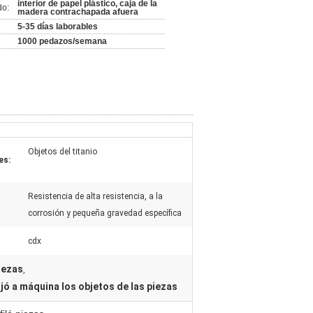
interior de papel plástico, caja de la
do:
madera contrachapada afuera
5-35 días laborables
1000 pedazos/semana
Objetos del titanio
es:
Resistencia de alta resistencia, a la
corrosión y pequeña gravedad específica
cdx
iezas
,
ajó a máquina los objetos de las piezas