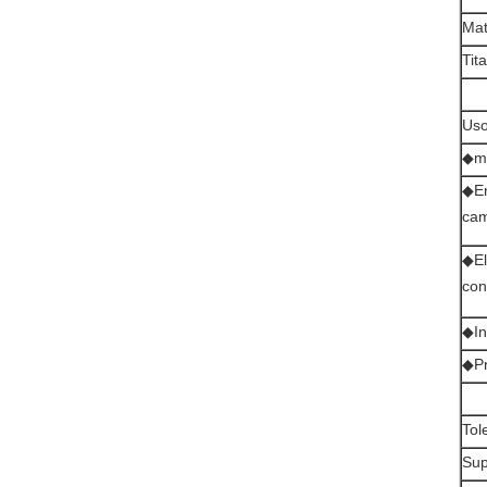
Mat
Tit
Uso
◆mo
◆En
cam
◆El
con
◆In
◆Pr
Tol
Sup