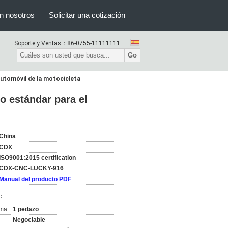
n nosotros
Solicitar una cotización
Soporte y Ventas：
86-0755-11111111
Go
 automóvil de la motocicleta
no estándar para el
China
CDX
ISO9001:2015 certification
CDX-CNC-LUCKY-916
Manual del producto PDF
:
ma:
1 pedazo
Negociable