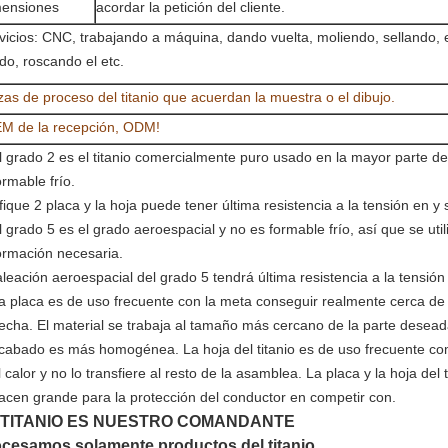
ensiones
acordar la petición del cliente.
vicios: CNC, trabajando a máquina, dando vuelta, moliendo, sellando,
ido, roscando el etc.
zas de proceso del titanio que acuerdan la muestra o el dibujo.
M de la recepción, ODM!
l grado 2 es el titanio comercialmente puro usado en la mayor parte de
ormable frío.
fique 2 placa y la hoja puede tener última resistencia a la tensión en y
l grado 5 es el grado aeroespacial y no es formable frío, así que se 
ormación necesaria.
aleación aeroespacial del grado 5 tendrá última resistencia a la tensió
a placa es de uso frecuente con la meta conseguir realmente cerca de 
echa. El material se trabaja al tamaño más cercano de la parte desead
cabado es más homogénea. La hoja del titanio es de uso frecuente como
l calor y no lo transfiere al resto de la asamblea. La placa y la hoja del
acen grande para la protección del conductor en competir con.
 TITANIO ES NUESTRO COMANDANTE
cesamos solamente productos del titanio,