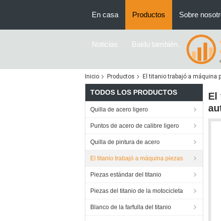
En casa
Productos
Sobre nosot
Noticias
Baidu también.
Inicio
Productos
El titanio trabajó a máquina 
TODOS LOS PRODUCTOS
El
au
Quilla de acero ligero
Puntos de acero de calibre ligero
Quilla de pintura de acero
El titanio trabajó a máquina piezas
Piezas estándar del titanio
Piezas del titanio de la motocicleta
Blanco de la farfulla del titanio