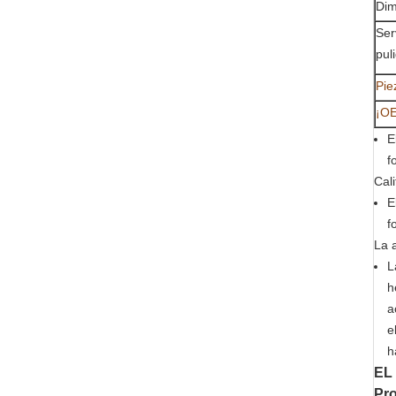
Dim
Ser
pul
Pie
¡OE
E
f
Cali
E
f
La 
L
h
a
e
h
EL
Pro