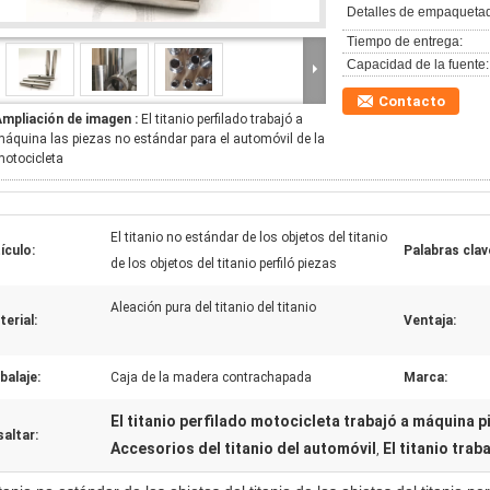
Detalles de empaqueta
Tiempo de entrega:
Capacidad de la fuente:
Contacto
Ampliación de imagen :
El titanio perfilado trabajó a
áquina las piezas no estándar para el automóvil de la
otocicleta
El titanio no estándar de los objetos del titanio
ículo:
Palabras clav
de los objetos del titanio perfiló piezas
Aleación pura del titanio del titanio
erial:
Ventaja:
balaje:
Caja de la madera contrachapada
Marca:
El titanio perfilado motocicleta trabajó a máquina p
altar:
Accesorios del titanio del automóvil
El titanio trab
,