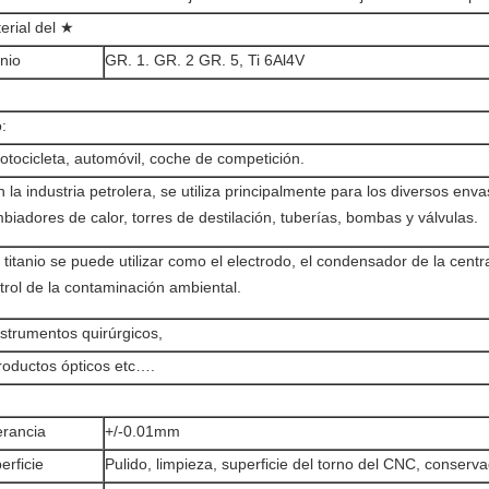
erial del ★
anio
GR. 1. GR. 2 GR. 5, Ti 6Al4V
:
tocicleta, automóvil, coche de competición.
 la industria petrolera, se utiliza principalmente para los diversos enva
biadores de calor, torres de destilación, tuberías, bombas y válvulas.
 titanio se puede utilizar como el electrodo, el condensador de la central
trol de la contaminación ambiental.
strumentos quirúrgicos,
oductos ópticos etc….
erancia
+/-0.01mm
erficie
Pulido, limpieza, superficie del torno del CNC, conserva