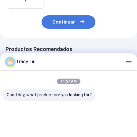
Continuar
Productos Recomendados
Tracy Liu
11:57 AM
Good day, what product are you looking for?
Bolsa de regalo de
Bolsa de regalo de
Bolsa de papel
boda rosa hecha a
papel Kraft de
regalo de lujo
medida Bolsa de
Navidad creativa
impresa Bolsa 
papel para la fiesta
personalizada con
papel de comp
de cumpleaños Favor
su propio logotipo
personalizada
Mejor precio
Mejor precio
Mejor pre
para la fiesta
logotipo
decorativa de