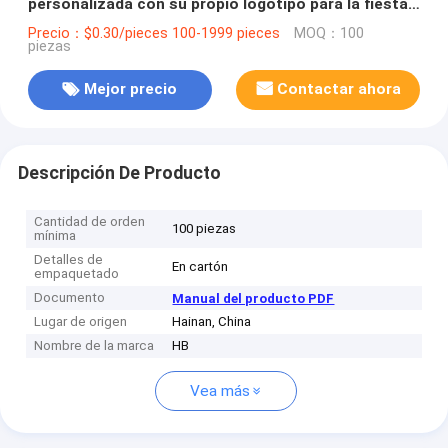
personalizada con su propio logotipo para la fiesta
decorativa de Navidad
Precio：$0.30/pieces 100-1999 pieces
MOQ：100
piezas
Mejor precio
Contactar ahora
Descripción De Producto
Cantidad de orden
100 piezas
mínima
Detalles de
En cartón
empaquetado
Documento
Manual del producto PDF
Lugar de origen
Hainan, China
Nombre de la marca
HB
Vea más