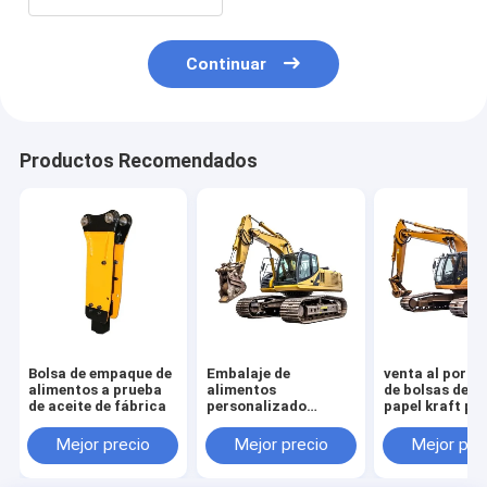
Continuar
Productos Recomendados
Bolsa de empaque de
Embalaje de
venta al por m
alimentos a prueba
alimentos
de bolsas de vi
de aceite de fábrica
personalizado
papel kraft pa
Tamaño Kraft
botellas de vin
comida para llevar
Mejor precio
Mejor precio
Mejor pre
Bolsa de papel de pan
para restaurante