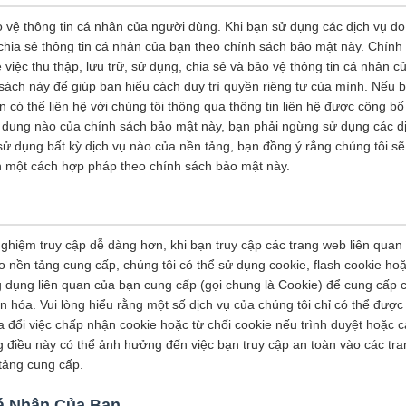
ảo vệ thông tin cá nhân của người dùng. Khi bạn sử dụng các dịch vụ d
à chia sẻ thông tin cá nhân của bạn theo chính sách bảo mật này. Chín
 việc thu thập, lưu trữ, sử dụng, chia sẻ và bảo vệ thông tin cá nhân 
sách này để giúp bạn hiểu cách duy trì quyền riêng tư của mình. Nếu b
 có thể liên hệ với chúng tôi thông qua thông tin liên hệ được công b
i dung nào của chính sách bảo mật này, bạn phải ngừng sử dụng các d
 sử dụng bất kỳ dịch vụ nào của nền tảng, bạn đồng ý rằng chúng tôi sẽ 
ạn một cách hợp pháp theo chính sách bảo mật này.
ghiệm truy cập dễ dàng hơn, khi bạn truy cập các trang web liên quan
o nền tảng cung cấp, chúng tôi có thể sử dụng cookie, flash cookie ho
g dụng liên quan của bạn cung cấp (gọi chung là Cookie) để cung cấp c
 hóa. Vui lòng hiểu rằng một số dịch vụ của chúng tôi chỉ có thể được
 đổi việc chấp nhận cookie hoặc từ chối cookie nếu trình duyệt hoặc 
g điều này có thể ảnh hưởng đến việc bạn truy cập an toàn vào các tr
 tảng cung cấp.
á Nhân Của Bạn