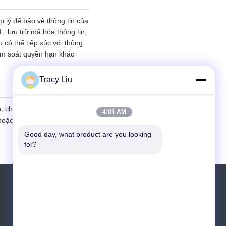
p lý để bảo vệ thông tin của
, lưu trữ mã hóa thông tin,
 có thể tiếp xúc với thông
iểm soát quyền hạn khác
Tracy Liu
ên, chúng tôi khuyên bạn nên
4:01 AM
hoặc cung cấp thông tin cho
Good day, what product are you looking 
for?
Yêu cầu báo giá
Gửi