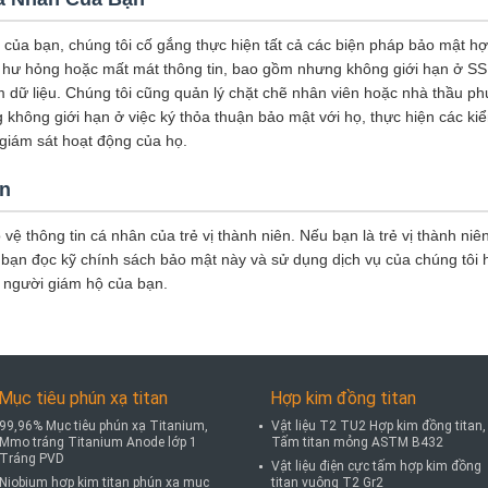
 của bạn, chúng tôi cố gắng thực hiện tất cả các biện pháp bảo mật hợ
ỉ, hư hỏng hoặc mất mát thông tin, bao gồm nhưng không giới hạn ở SSL
m dữ liệu. Chúng tôi cũng quản lý chặt chẽ nhân viên hoặc nhà thầu phụ
 không giới hạn ở việc ký thỏa thuận bảo mật với họ, thực hiện các k
à giám sát hoạt động của họ.
ên
 vệ thông tin cá nhân của trẻ vị thành niên. Nếu bạn là trẻ vị thành ni
bạn đọc kỹ chính sách bảo mật này và sử dụng dịch vụ của chúng tôi 
a người giám hộ của bạn.
Mục tiêu phún xạ titan
Hợp kim đồng titan
99,96% Mục tiêu phún xạ Titanium,
Vật liệu T2 TU2 Hợp kim đồng titan,
Mmo tráng Titanium Anode lớp 1
Tấm titan mỏng ASTM B432
Tráng PVD
Vật liệu điện cực tấm hợp kim đồng
Niobium hợp kim titan phún xạ mục
titan vuông T2 Gr2