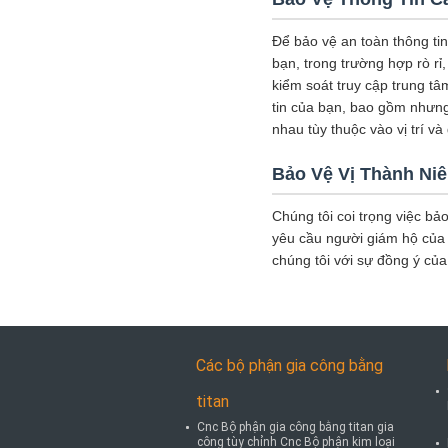
Để bảo vệ an toàn thông tin
bạn, trong trường hợp rò r
kiểm soát truy cập trung tâ
tin của bạn, bao gồm nhưng
nhau tùy thuộc vào vị trí v
Bảo Vệ Vị Thành Ni
Chúng tôi coi trọng việc bảo
yêu cầu người giám hộ của 
chúng tôi với sự đồng ý củ
Các bộ phận gia công bằng
titan
Cnc Bộ phận gia công bằng titan gia
công tùy chỉnh Cnc Bộ phận kim loại