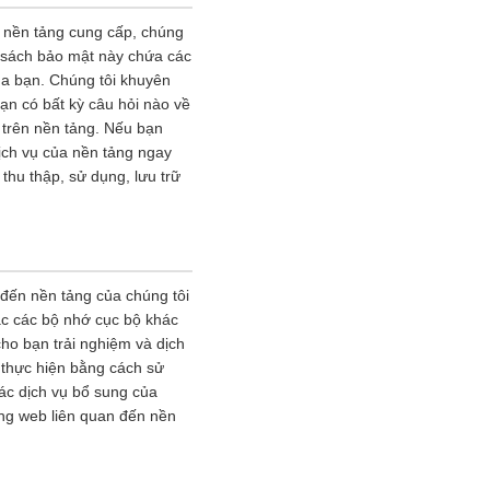
o nền tảng cung cấp, chúng
h sách bảo mật này chứa các
của bạn. Chúng tôi khuyên
ạn có bất kỳ câu hỏi nào về
ố trên nền tảng. Nếu bạn
ịch vụ của nền tảng ngay
thu thập, sử dụng, lưu trữ
 đến nền tảng của chúng tôi
ặc các bộ nhớ cục bộ khác
ho bạn trải nghiệm và dịch
 thực hiện bằng cách sử
các dịch vụ bổ sung của
ang web liên quan đến nền