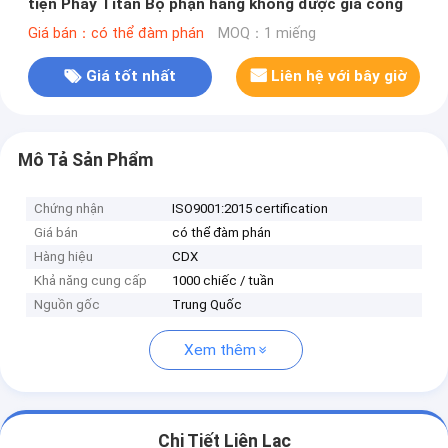
tiện Phay Titan Bộ phận hàng không được gia công
Giá bán：có thể đàm phán
MOQ：1 miếng
Giá tốt nhất
Liên hệ với bây giờ
Mô Tả Sản Phẩm
Chứng nhận
ISO9001:2015 certification
Giá bán
có thể đàm phán
Hàng hiệu
CDX
Khả năng cung cấp
1000 chiếc / tuần
Nguồn gốc
Trung Quốc
Xem thêm
Chi Tiết Liên Lạc