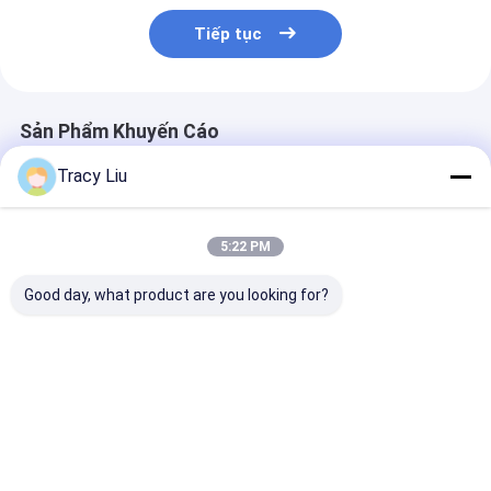
Tiếp tục
Sản Phẩm Khuyến Cáo
Tracy Liu
5:22 PM
Good day, what product are you looking for?
Cnc Bộ phận gia
Các bộ phận gia
Hợp kim titan 
công bằng titan gia
công bằng titan tùy
bộ phận gia c
công tùy chỉnh Cnc
chỉnh để thăm dò
bằng titan ng
Bộ phận kim loại
dầu
chất Lớp 5
Giá tốt nhất
Giá tốt nhất
Giá tốt n