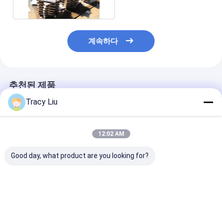
계속하다
추천된 제품
Tracy Liu
12:02 AM
Good day, what product are you looking for?
니오븀 합금 티타늄 스
티타늄 Gr1 금속 스퍼
티타늄 타겟 Gr
퍼터링 타깃 틴비
터링 타겟 재료 CNC 선
적 기본적 티타늄
Ti90Nb10 Ti80 Nb20
반 표면
퍼터링시키는 99
고순도
최고의 가격
최고의 가격
최고의 