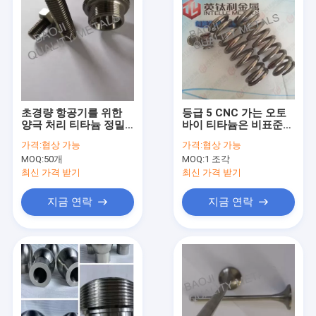
초경량 항공기를 위한
등급 5 CNC 가는 오토
양극 처리 티타늄 정밀
바이 티타늄은 비표준
도 Cnc 기계로 가공 부
잠그개를 분해합니다
가격:
협상 가능
가격:
협상 가능
속 급료 2
MOQ:
50개
MOQ:
1 조각
최신 가격 받기
최신 가격 받기
지금 연락
지금 연락
집
제품
우리 에 관한 것