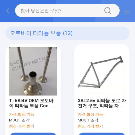
오토바이 티타늄 부품
(12)
Ti 6Al4V OEM 오토바
3AL2.5v 티타늄 도로 자
이 티타늄 부품 Cnc 밀
전거 구조, 티타늄 자전
링 가공
거 차축 무게 1.5KG 크
가격:
협상 가능
가격:
협상 가능
기 48-52CM
MOQ:
1 조각
MOQ:
1 조각
최신 가격 받기
최신 가격 받기