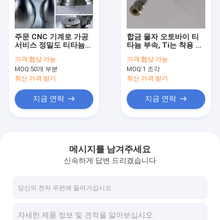
공장 투어
품질 관리
주문 CNC 기계로 가공
합금 물자 오토바이 티
서비스 정밀도 티타늄
타늄 부속, Ti는 착용 저
저희와 연락
CNC에 의하여 기계로
항을 가진 피스톤 굴대
가격:
협상 가능
가격:
협상 가능
가공되는 부속
를 분해합니다
MOQ:
50개 부분
MOQ:
1 조각
뉴스
최신 가격 받기
최신 가격 받기
인용 을 요청 하십시오
지금 연락
지금 연락
Baidu
메시지를 남겨주세요
신속하게 답변 드리겠습니다
가벼운 강철 켈
가벼운 스틸 스터드
스틸 페인트 키일