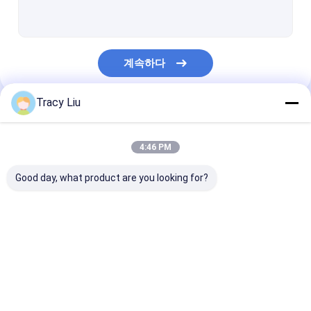
티타늄 가공 부품
티타늄 표준 부품
계속하다
오토바이 티타늄 부품
티타늄 스퍼터링 타겟
Tracy Liu
우리의 카테고리
CNC 가공 티타늄 부품
4:46 PM
티타늄 용접 목 플랜지
Good day, what product are you looking for?
티타늄 구리 합금
티타늄 클래드 구리 바
가벼운 강철 켈
가벼운 스틸 스터드
스틸 페인트 키
티타늄 단조 링
Titanium Round Bar