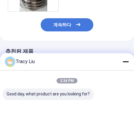
계속하다
추천된 제품
Tracy Liu
2:34 PM
Good day, what product are you looking for?
Ti6AL4V 티타늄 안출
산업 항공우주를 위한
티탄 합금은 링 부
된 벨소리 타겟 플랜지
뜨거운 굴려진 케이크
을 만들었습니다 
가공 표면
티타늄 합금 링
3000 밀리미터
ASTM B381
최고의 가격
최고의 가격
최고의 