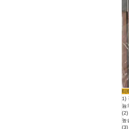
티
1
늄
(
높
(