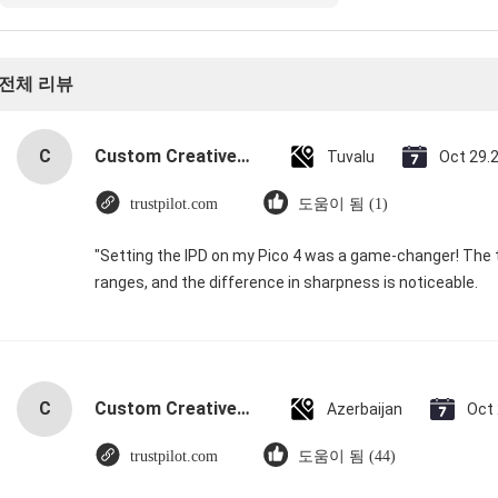
전체 리뷰
C
Custom Creative Goodie Christmas Kraft Paper Gift Bag with Your Own Logo for Xmas Decorative Party
Tuvalu
Oct 29.
trustpilot.com
도움이 됨 (1)
"Setting the IPD on my Pico 4 was a game-changer! The 
ranges, and the difference in sharpness is noticeable.
C
Custom Creative Goodie Christmas Kraft Paper Gift Bag with Your Own Logo for Xmas Decorative Party
Azerbaijan
Oct
trustpilot.com
도움이 됨 (44)