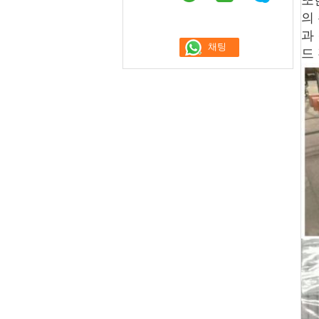
또
의
과
드