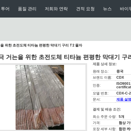
 투어
품질 관리
저희와 연락
견적 요청
뉴스
바이
을 위한 초전도체 티타늄 편평한 막대기 구리 T2 물자
극 거는을 위한 초전도체 티타늄 편평한 막대기 구리
제품 상세 정보:
원래 장소:
중국
브랜드 이름:
CDX
ISO9001
인증:
certifica
모델 번호:
CDX-C-2
문서:
제품 설명
결제 및 배송 조건:
최소 주문 수량:
5개
가격:
협상 가
포장 세부 사항:
합판 케