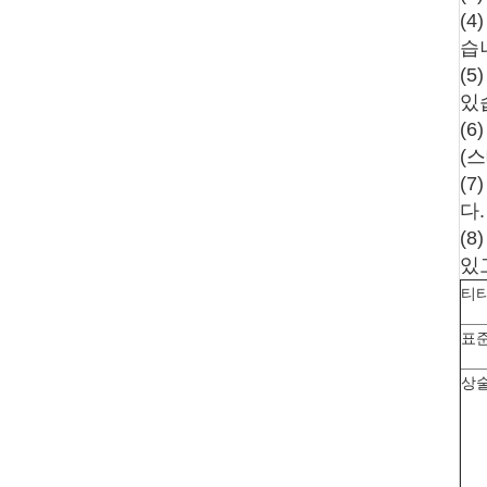
(
습
(
있
(
(
(7
다.
(
있
티타
표
상