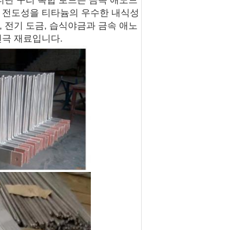
티탄 구리 복합 로드는 금속 애노드
한 전도성을 티타늄의 우수한 내식성
 전기 도금, 습식야금과 금속 애노
전극 재료입니다.