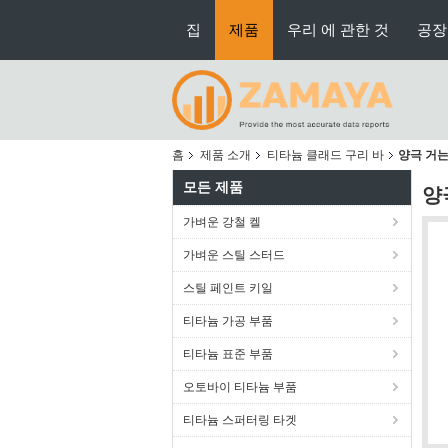
집
제품
우리 에 관한 것
공장
홈
제품 소개
티타늄 클래드 구리 바
양극 거는
모든 제품
양
가벼운 강철 켈
가벼운 스틸 스터드
스틸 페인트 키일
티타늄 가공 부품
티타늄 표준 부품
오토바이 티타늄 부품
티타늄 스퍼터링 타겟