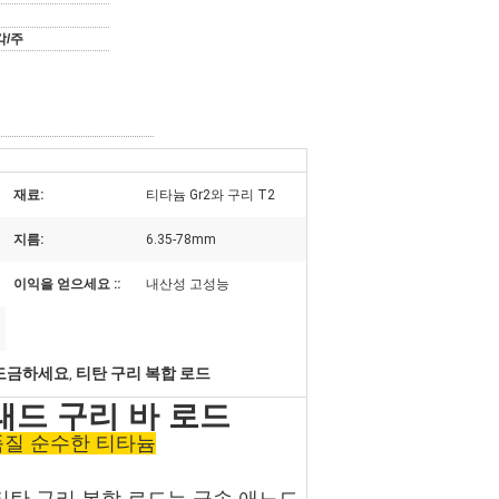
각/주
재료:
티타늄 Gr2와 구리 T2
지름:
6.35-78mm
이익을 얻으세요 ::
내산성 고성능
리도금하세요
티탄 구리 복합 로드
,
래드 구리 바 로드
품질 순수한 티타늄