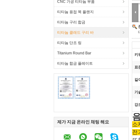
CNC 가공 티타늄 부품
티타늄 용접 목 플랜지
티타늄 구리 합금
티타늄 클래드 구리 바
티타늄 단조 링
Titanium Round Bar
키
티타늄 합금 플레이트
표준
길이
기술
강
음
제가 지금 온라인 채팅 해요
소
전