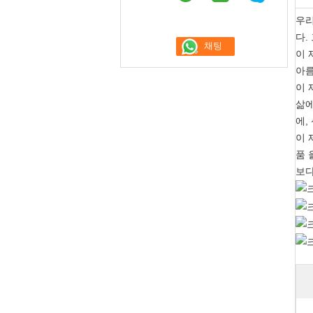
우리
다.
이 
아름
이 
삶에
에,
이 
품 
보다