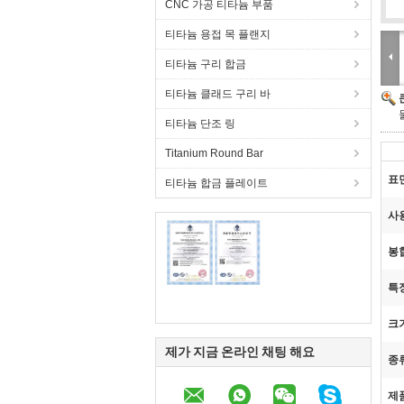
CNC 가공 티타늄 부품
티타늄 용접 목 플랜지
티타늄 구리 합금
티타늄 클래드 구리 바
티타늄 단조 링
Titanium Round Bar
표면
티타늄 합금 플레이트
사용
봉합
특징
크기
제가 지금 온라인 채팅 해요
종류
제품