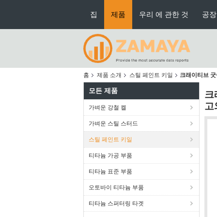
집
제품
우리 에 관한 것
공장
홈
제품 소개
스틸 페인트 키일
크래이티브 굿이
모든 제품
크
고
가벼운 강철 켈
가벼운 스틸 스터드
스틸 페인트 키일
티타늄 가공 부품
티타늄 표준 부품
오토바이 티타늄 부품
티타늄 스퍼터링 타겟