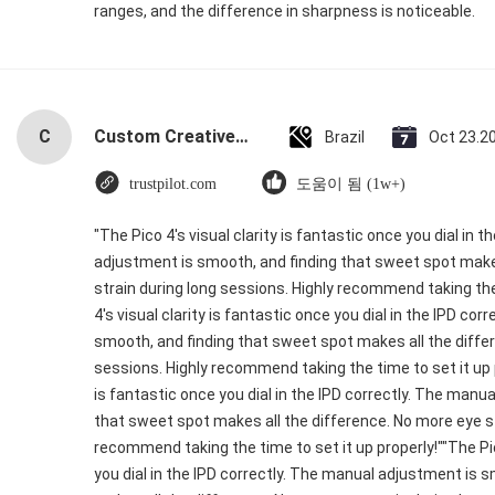
ranges, and the difference in sharpness is noticeable.
C
Custom Creative Goodie Christmas Kraft Paper Gift Bag with Your Own Logo for Xmas Decorative Party
Brazil
Oct 23.2
trustpilot.com
도움이 됨 (1w+)
"The Pico 4's visual clarity is fantastic once you dial in 
adjustment is smooth, and finding that sweet spot makes
strain during long sessions. Highly recommend taking the 
4's visual clarity is fantastic once you dial in the IPD co
smooth, and finding that sweet spot makes all the differ
sessions. Highly recommend taking the time to set it up pr
is fantastic once you dial in the IPD correctly. The manu
that sweet spot makes all the difference. No more eye st
recommend taking the time to set it up properly!""The Pico
you dial in the IPD correctly. The manual adjustment is 