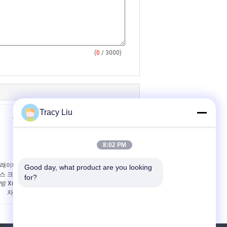
(
0
/ 3000)
Tracy Liu
8:02 PM
래이티브 굿이 크리스
크래이티브 굿이 크리스
Good day, what product are you looking 
스 크래프트 종이 선물
마스 크래프트 종이 선물
for?
방 Xmas 장식 파티에
가방 Xmas 장식 파티에
자신의 로고와
자신의 로고와