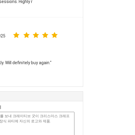
sessions. Highly r
025
. Will definitely buy again."
기