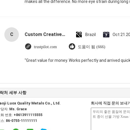
makes all the difference. No more eye strain during long 
C
Custom Creative Goodie Christmas Kraft Paper Gift Bag with Your Own Logo for Xmas Decorative Party
Brazil
Oct 21.2
trustpilot.com
도움이 됨 (666)
"Great value for money. Works perfectly and arrived quickly
락처 세부 사항
aoji Luox Quality Metals Co., Ltd.
회사에 직접 문의 보내
담당자:
Ms. Grace
화 번호:
+8613911115555
스:
86-0755-11111111