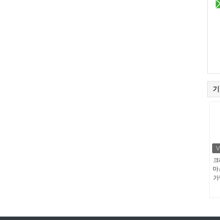
기
크
마
가