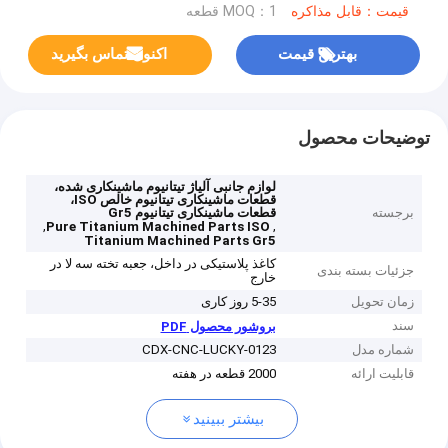
قیمت：قابل مذاکره
MOQ：1 قطعه
بهترین قیمت
اکنون تماس بگیرید
توضیحات محصول
لوازم جانبی آلیاژ تیتانیوم ماشینکاری شده،
قطعات ماشینکاری تیتانیوم خالص ISO،
برجسته
قطعات ماشینکاری تیتانیوم Gr5
,
,
Pure Titanium Machined Parts ISO
Titanium Machined Parts Gr5
کاغذ پلاستیکی در داخل، جعبه تخته سه لا در
جزئیات بسته بندی
خارج
زمان تحویل
5-35 روز کاری
سند
بروشور محصول PDF
شماره مدل
CDX-CNC-LUCKY-0123
قابلیت ارائه
2000 قطعه در هفته
بیشتر ببینید