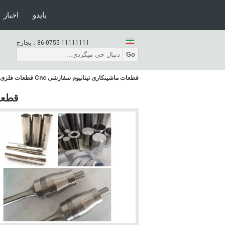
بایدو
اخبار
86-0755-11111111
حراجی：
Go
قطعات ماشینکاری تیتانیوم سفارشی Cnc قطعات فلزی CNC
قطعات 