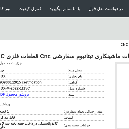
درخواست نقل قول
با ما تماس بگیرید
کنترل کیفیت
تور کا
ماشینکاری تیتانیوم سفارشی Cnc قطعات فلزی CNC
جزئیات محصول
محل منبع:
چی
نام تجاری:
CDX
گواهی:
SO9001:2015 certification
شماره مدل:
DX-M-2022-1115C
سند:
بروشور محصول PDF
پرداخت
مقدار حداقل تعداد سفارش:
1 قطعه
قیمت:
قابل مذاکر
کاغذ پلاستیکی در داخل، جعبه تخته سه لا د
جزئیات بسته بندی:
خار