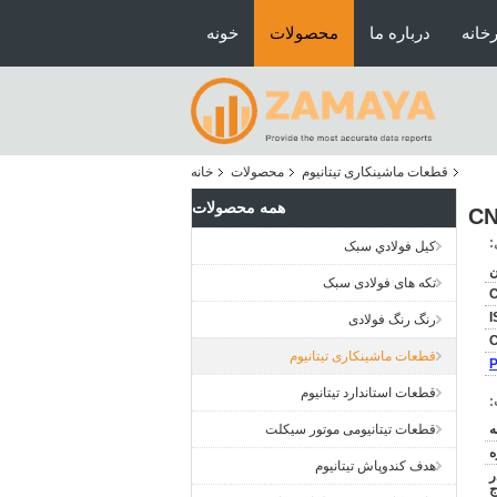
رخانه
درباره ما
محصولات
خونه
قطعات ماشینکاری تیتانیوم
محصولات
خانه
همه محصولات
:
کيل فولادي سبک
ن
تکه های فولادی سبک
I
رنگ رنگ فولادی
C
قطعات ماشینکاری تیتانیوم
قطعات استاندارد تیتانیوم
:
قطعات تیتانیومی موتور سیکلت
ه
هدف کندوپاش تیتانیوم
ر
ج