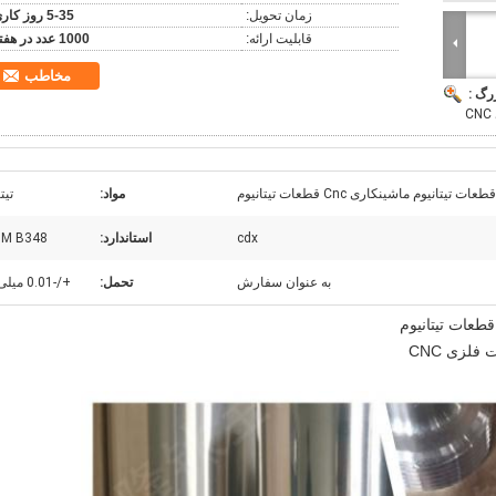
زمان تحویل:
5-35 روز کاری
قابلیت ارائه:
1000 عدد در هفته
مخاطب
رگ :
تانیوم ماشینکاری Cnc قطعات تیتانیوم
مواد:
تیت
cdx
استاندارد:
M B348
به عنوان سفارش
تحمل:
+/-0.01 میلی متر