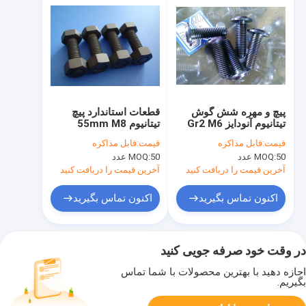
پیچ و مهره شش گوش
قطعات استاندارد پیچ ​​
تیتانیوم آنودایز Gr2 M6
تیتانیوم 55mm M8
اندازه 30 میلی متر با
DIN934 اندازه استاندارد
قیمت:
قابل مذاکره
قیمت:
قابل مذاکره
لوگو لیزر OEM
1.25x45
50 عدد
MOQ:
50 عدد
MOQ:
آخرین قیمت را دریافت کنید
آخرین قیمت را دریافت کنید
اکنون تماس بگیرید
اکنون تماس بگیرید
در وقت خود صرفه جویی کنید
اجازه دهید با بهترین محصولات با شما تماس
بگیریم.