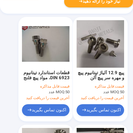
نیاز خود را ارائه دهید
پیچ 12.9 آلیاژ تیتانیوم پیچ
قطعات استاندارد تیتانیوم
و مهره سر پیچ آلن
DIN 6923، مواد پیچ ​​فلنج
تیتانیوم 130 میلی متر
تیتانیوم M8 Hex
قیمت:
قابل مذاکره
قیمت:
قابل مذاکره
ضد خوردگی
Ti6al4v
50 عدد
MOQ:
50 عدد
MOQ:
آخرین قیمت را دریافت کنید
آخرین قیمت را دریافت کنید
اکنون تماس بگیرید
اکنون تماس بگیرید