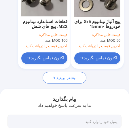
تور کارخانه
کنترل کیفیت
پیچ آلیاژ تیتانیوم Gr5 برای
قطعات استاندارد تیتانیوم
خودروها 15mm-
M22، پیچ های شش
با ما تماس بگیرید
200mm طول پیچ
گوش تیتانیوم ضد
قیمت:
قابل مذاکره
قیمت:
قابل مذاکره
خوردگی M28
50 عدد
MOQ:
100 عدد
MOQ:
اخبار
آخرین قیمت را دریافت کنید
آخرین قیمت را دریافت کنید
درخواست نقل قول
اکنون تماس بگیرید
اکنون تماس بگیرید
Baidu
بیشتر ببینید
کيل فولادي سبک
پیام بگذارید
ما به سرعت پاسخ خواهیم داد
تکه های فولادی سبک
رنگ رنگ فولادی