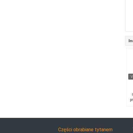
In
p
Części obrabiane tytanem