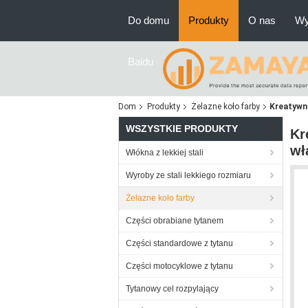
Do domu
Produkty
O nas
Wy
Baidu
Dom
Produkty
Żelazne koło farby
Kreatywna
WSZYSTKIE PRODUKTY
Kr
wł
Włókna z lekkiej stali
Wyroby ze stali lekkiego rozmiaru
Żelazne koło farby
Części obrabiane tytanem
Części standardowe z tytanu
Części motocyklowe z tytanu
Tytanowy cel rozpylający