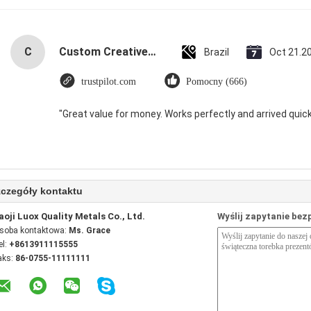
C
Custom Creative Goodie Christmas Kraft Paper Gift Bag with Your Own Logo for Xmas Decorative Party
Brazil
Oct 21.2
trustpilot.com
Pomocny (666)
"Great value for money. Works perfectly and arrived quickly
czegóły kontaktu
aoji Luox Quality Metals Co., Ltd.
Wyślij zapytanie bez
soba kontaktowa:
Ms. Grace
el:
+8613911115555
aks:
86-0755-11111111