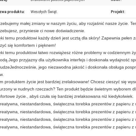
zwa produktu:
Wesołych Świąt.
Projekt:
rzebujemy małej zmiany w naszym życiu, aby rozjaśnić nasze życie. Ten
rzebujesz, przyniesie ci nowe doświadczenie.
ęki temu produktowi każdy dzień jest ucztą dla skóry! Zapewnia pełen 
szyć się komfortem i pięknem!
ęki temu produktowi łatwo rozwiążesz różne problemy w codziennym ży
odą.Jego przyjazny dla użytkownika interfejs i doskonała wydajność spr
łudzeJednocześnie, jego niezawodna jakość i doskonała obsługa posp
w.
ym produktem życie jest bardziej zrelaksowane! Chcesz cieszyć się wyso
urzony w nudnych rzeczach? Ten produkt będzie świetnym wyborem dla 
fortowe życie., abyś czuła się bardziej zrelaksowana niż kiedykolwiek.