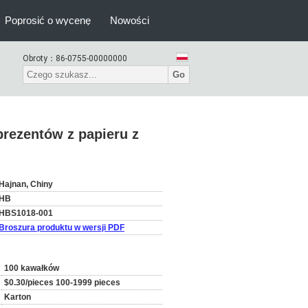
Poprosić o wycenę
Nowości
Obroty：
86-0755-00000000
Go
prezentów z papieru z
Hajnan, Chiny
HB
HBS1018-001
Broszura produktu w wersji PDF
100 kawałków
$0.30/pieces 100-1999 pieces
Karton