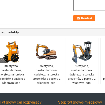
ne produkty
Kreatywna,
Kreatywna,
Kreatywna,
niestandardowa,
niestandardowa,
niestandardowa,
świąteczna torebka
świąteczna torebka
świąteczna torebka
rezentów z papieru z
prezentów z papieru z
prezentów z papieru z
p
własnym logo.
własnym logo.
własnym logo.
Tytanowy cel rozpylający
Stop tytanowo-miedziowy