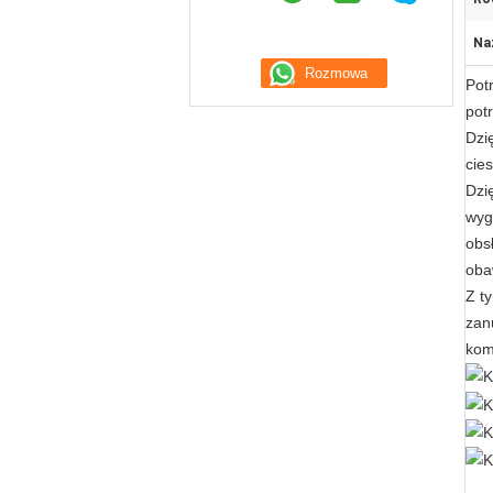
Na
Pot
pot
Dzi
cie
Dzi
wyg
obs
oba
Z t
zan
kom