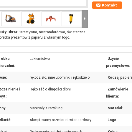
Kontakt
Duży Obraz :
Kreatywna, niestandardowa, świąteczna
orebka prezentów z papieru z własnym logo.
róbka
Lakiernictwo
Użycie
ierzchni:
przemysłowe:
cie:
rękodzieło, inne upominki i rękodzieło
Rodzaj papier
czelnienie i
Rękojeść o długości dłoni
Zamówienie
wyt:
klienta:
chy:
Materiały z recyklingu
Materiał:
elkość:
Akceptowany rozmiar niestandardowy
Logo:
dzaj:
Drukowanie pudełek papierowych
Kolor: