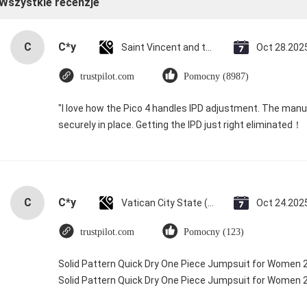
Wszystkie recenzje
C
C*y
Saint Vincent and the Grenadines
Oct 28.202
trustpilot.com
Pomocny (8987)
"I love how the Pico 4 handles IPD adjustment. The manual
securely in place. Getting the IPD just right eliminated！
C
C*y
Vatican City State (Holy See)
Oct 24.202
trustpilot.com
Pomocny (123)
Solid Pattern Quick Dry One Piece Jumpsuit for Women
Solid Pattern Quick Dry One Piece Jumpsuit for Women