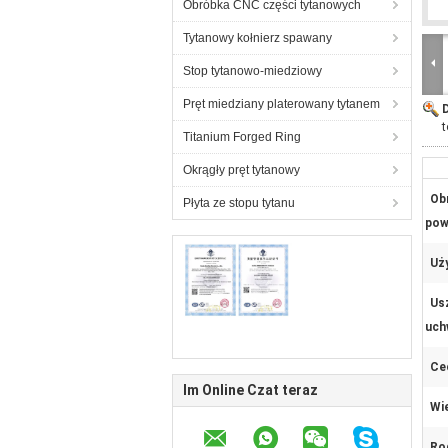
Obróbka CNC części tytanowych
Tytanowy kołnierz spawany
Stop tytanowo-miedziowy
Pręt miedziany platerowany tytanem
t
Titanium Forged Ring
Okrągły pręt tytanowy
Ob
Płyta ze stopu tytanu
pow
Uży
Usz
uch
Ce
Im Online Czat teraz
Wi
Ro