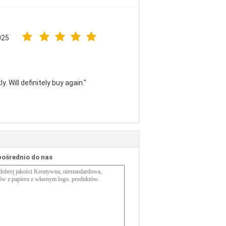
025
. Will definitely buy again."
pośrednio do nas