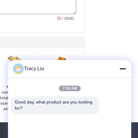
(
0
/ 3000)
Tracy Liu
Kreatywna,
Kreatywna,
7:59 AM
niestandardowa,
niestandardowa,
świąteczna torebka
świąteczna torebka
Good day, what product are you looking 
rezentów z papieru z
prezentów z papieru z
for?
własnym logo.
własnym logo.
Poprosić o wycenę