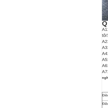
Q
A1
tôi
A2
A3:
A4:
A5
A6:
A7
ngh
Điề
Điề