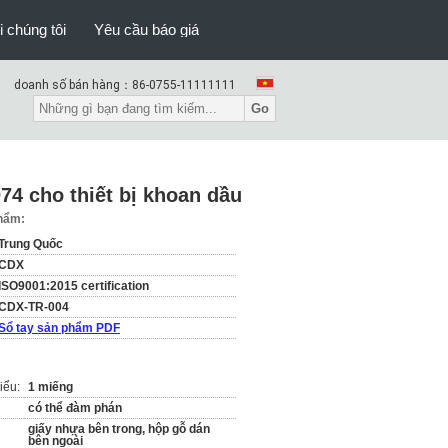
i chúng tôi
Yêu cầu báo giá
doanh số bán hàng：
86-0755-11111111
Go
4 cho thiết bị khoan dầu
phẩm:
Trung Quốc
CDX
ISO9001:2015 certification
CDX-TR-004
Sổ tay sản phẩm PDF
iểu:
1 miếng
có thể đàm phán
giấy nhựa bên trong, hộp gỗ dán
bên ngoài