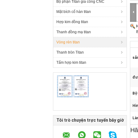
Bộ phận Titan gia công CNC
Mặt bích cổ hàn titan
Hợp kim đồng titan
H
B
Thanh đồng mạ titan
Vòng rèn titan
Thanh tròn Titan
sả
Tấm hợp kim titan
đư
Bộ
Hìn
Làm
Tôi trò chuyện trực tuyến bây giờ
Hã