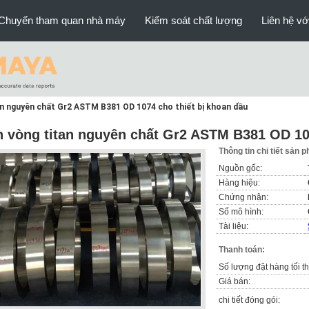
Chuyến tham quan nhà máy
Kiểm soát chất lượng
Liên hệ vớ
an nguyên chất Gr2 ASTM B381 OD 1074 cho thiết bị khoan dầu
n vòng titan nguyên chất Gr2 ASTM B381 OD 107
Thông tin chi tiết sản 
Nguồn gốc:
Hàng hiệu:
Chứng nhận:
Số mô hình:
Tài liệu:
Thanh toán:
Số lượng đặt hàng tối th
Giá bán:
chi tiết đóng gói: