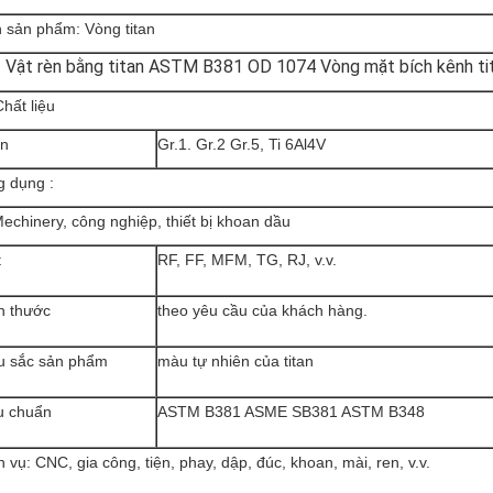
 sản phẩm: Vòng titan
 Vật rèn bằng titan ASTM B381 OD 1074 Vòng mặt bích kênh ti
hất liệu
an
Gr.1. Gr.2 Gr.5, Ti 6Al4V
 dụng :
echinery, công nghiệp, thiết bị khoan dầu
t
RF, FF, MFM, TG, RJ, v.v.
h thước
theo yêu cầu của khách hàng.
 sắc sản phẩm
màu tự nhiên của titan
u chuẩn
ASTM B381 ASME SB381 ASTM B348
h vụ: CNC, gia công, tiện, phay, dập, đúc, khoan, mài, ren, v.v.