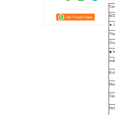
Tên
Gr2
★ C
Tit
Ứng
◆ M
mặ
Kíc
Màu
Tiê
Dịc