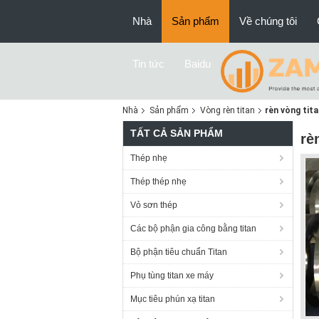
Nhà
Sản phẩm
Về chúng tôi
Tin tức
Baidu
Nhà
Sản phẩm
Vòng rèn titan
rèn vòng tit
TẤT CẢ SẢN PHẨM
rè
Thép nhẹ
Thép thép nhẹ
Vỏ sơn thép
Các bộ phận gia công bằng titan
Bộ phận tiêu chuẩn Titan
Phụ tùng titan xe máy
Mục tiêu phún xạ titan