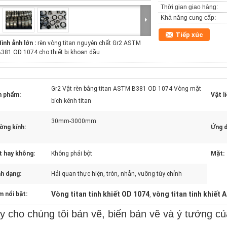
Thời gian giao hàng:
Khả năng cung cấp:
Tiếp xúc
ình ảnh lớn :
rèn vòng titan nguyên chất Gr2 ASTM
381 OD 1074 cho thiết bị khoan dầu
Gr2 Vật rèn bằng titan ASTM B381 OD 1074 Vòng mặt
n phẩm:
Vật li
bích kênh titan
30mm-3000mm
ờng kính:
Ứng d
t hay không:
Không phải bột
Mặt:
h dạng:
Hải quan thực hiện, tròn, nhẫn, vuông tùy chỉnh
Vòng titan tinh khiết OD 1074
vòng titan tinh khiết
 nổi bật:
,
y cho chúng tôi bản vẽ, biến bản vẽ và ý tưởng củ