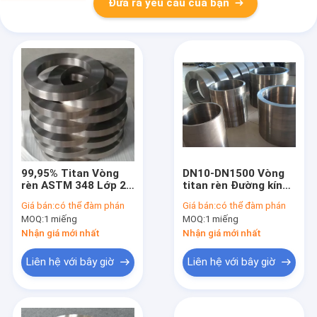
Đưa ra yêu cầu của bạn
99,95% Titan Vòng
DN10-DN1500 Vòng
rèn ASTM 348 Lớp 2
titan rèn Đường kính
Lớp 5 Đường kính
20mm Vật liệu hợp
Giá bán:
có thể đàm phán
Giá bán:
có thể đàm phán
2500mm
kim ASTM B381-10
MOQ:
1 miếng
MOQ:
1 miếng
Nhận giá mới nhất
Nhận giá mới nhất
Liên hệ với bây giờ
Liên hệ với bây giờ