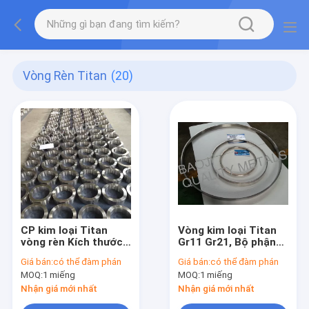
Vòng Rèn Titan
(20)
CP kim loại Titan
Vòng kim loại Titan
vòng rèn Kích thước
Gr11 Gr21, Bộ phận
lớn Vật liệu Ti 6Al4V
Titan gia công ASTM
Giá bán:
có thể đàm phán
Giá bán:
có thể đàm phán
cho y tế
348
MOQ:
1 miếng
MOQ:
1 miếng
Nhận giá mới nhất
Nhận giá mới nhất