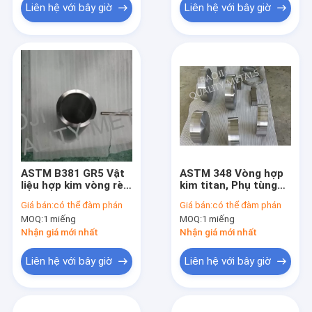
Liên hệ với bây giờ
Liên hệ với bây giờ
ASTM B381 GR5 Vật
ASTM 348 Vòng hợp
liệu hợp kim vòng rèn
kim titan, Phụ tùng
Titan Gia công CNC
gia công titan Ti-
Giá bán:
có thể đàm phán
Giá bán:
có thể đàm phán
6AL-4V cho ô tô
MOQ:
1 miếng
MOQ:
1 miếng
Nhận giá mới nhất
Nhận giá mới nhất
Liên hệ với bây giờ
Liên hệ với bây giờ