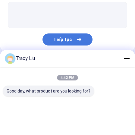
Các bộ phận gia công bằng titan
Bộ phận tiêu chuẩn Titan
Phụ tùng titan xe máy
Tiếp tục
Mục tiêu phún xạ titan
Bộ phận Titan gia công CNC
Tracy Liu
Danh Mục Của Chúng Tôi
Mặt bích cổ hàn titan
4:42 PM
Hợp kim đồng titan
Good day, what product are you looking for?
Thanh đồng mạ titan
Vòng rèn titan
Thép nhẹ
Thép thép nhẹ
Vỏ sơn thép
Thanh tròn Titan