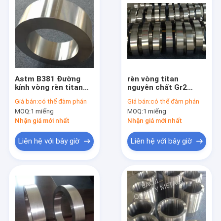
Astm B381 Đường
rèn vòng titan
kính vòng rèn titan
nguyên chất Gr2
10-3000mm CNC
ASTM B381 OD 1074
Giá bán:
có thể đàm phán
Giá bán:
có thể đàm phán
Machning
cho thiết bị khoan
MOQ:
1 miếng
MOQ:
1 miếng
dầu
Nhận giá mới nhất
Nhận giá mới nhất
Liên hệ với bây giờ
Liên hệ với bây giờ
Nhà
Sản phẩm
Về chúng tôi