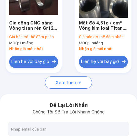
Chuyến tham quan nhà máy
Kiểm soát chất lượng
Gia công CNC sáng
Mật độ 4,51g / cm³
Vòng titan rèn Gr12
Vòng kim loại Titan,
Liên hệ với chúng tôi
cho thiết bị dầu khí
Các bộ phận hợp kim
Giá bán:
có thể đàm phán
Giá bán:
có thể đàm phán
Titan Đường kính 10-
MOQ:
1 miếng
MOQ:
1 miếng
3000mm
Tin tức
Nhận giá mới nhất
Nhận giá mới nhất
Yêu cầu Đặt giá
Liên hệ với bây giờ
Liên hệ với bây giờ
Baidu
Xem thêm
Thép nhẹ
Để Lại Lời Nhắn
Chúng Tôi Sẽ Trả Lời Nhanh Chóng
Thép thép nhẹ
Vỏ sơn thép