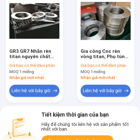
GR3 GR7 Nhẫn rèn
Gia công Cnc rèn
titan nguyên chất
vòng titan, Phụ tùng
ASTM B381 Đường
xe máy bằng titan
Giá bán:
có thể đàm phán
Giá bán:
có thể đàm phán
kính 2mm-3000mm
cho máy bơm van
MOQ:
1 miếng
MOQ:
1 miếng
Nhận giá mới nhất
Nhận giá mới nhất
Liên hệ với bây giờ
Liên hệ với bây giờ
Tiết kiệm thời gian của bạn
Hãy để chúng tôi liên hệ với sản phẩm tốt
nhất với bạn.