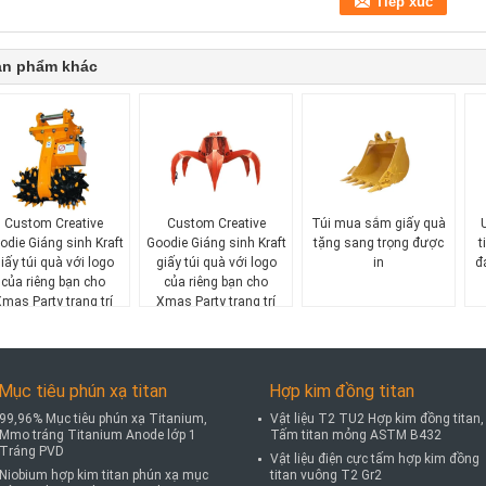
ản phẩm khác
Custom Creative
Custom Creative
Túi mua sắm giấy quà
odie Giáng sinh Kraft
Goodie Giáng sinh Kraft
tặng sang trọng được
t
iấy túi quà với logo
giấy túi quà với logo
in
đ
của riêng bạn cho
của riêng bạn cho
mas Party trang trí
Xmas Party trang trí
Mục tiêu phún xạ titan
Hợp kim đồng titan
99,96% Mục tiêu phún xạ Titanium,
Vật liệu T2 TU2 Hợp kim đồng titan,
Mmo tráng Titanium Anode lớp 1
Tấm titan mỏng ASTM B432
Tráng PVD
Vật liệu điện cực tấm hợp kim đồng
Niobium hợp kim titan phún xạ mục
titan vuông T2 Gr2