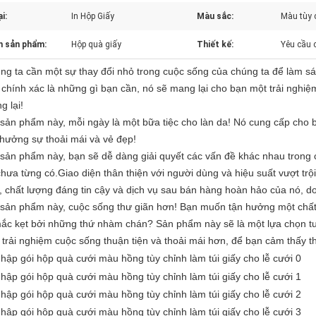
i:
In Hộp Giấy
Màu sắc:
Màu tùy 
n sản phẩm:
Hộp quà giấy
Thiết kế:
Yêu cầu 
ng ta cần một sự thay đổi nhỏ trong cuộc sống của chúng ta để làm s
 chính xác là những gì bạn cần, nó sẽ mang lại cho bạn một trải ngh
g lại!
 sản phẩm này, mỗi ngày là một bữa tiệc cho làn da! Nó cung cấp cho 
 hưởng sự thoải mái và vẻ đẹp!
 sản phẩm này, bạn sẽ dễ dàng giải quyết các vấn đề khác nhau trong
 chưa từng có.Giao diện thân thiện với người dùng và hiệu suất vượt trộ
i, chất lượng đáng tin cậy và dịch vụ sau bán hàng hoàn hảo của nó, do
 sản phẩm này, cuộc sống thư giãn hơn! Bạn muốn tận hưởng một chấ
mắc kẹt bởi những thứ nhàm chán? Sản phẩm này sẽ là một lựa chọn t
 trải nghiệm cuộc sống thuận tiện và thoải mái hơn, để bạn cảm thấy t