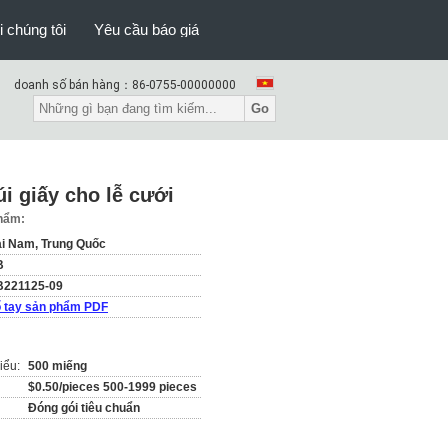
i chúng tôi
Yêu cầu báo giá
doanh số bán hàng：
86-0755-00000000
Go
i giấy cho lễ cưới
phẩm:
i Nam, Trung Quốc
B
221125-09
 tay sản phẩm PDF
iểu:
500 miếng
$0.50/pieces 500-1999 pieces
Đóng gói tiêu chuẩn