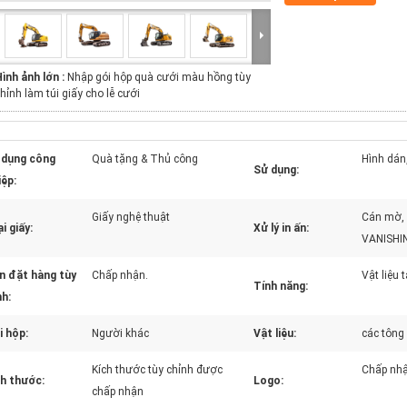
ình ảnh lớn :
Nhập gói hộp quà cưới màu hồng tùy
hỉnh làm túi giấy cho lễ cưới
 dụng công
Quà tặng & Thủ công
Hình dán
Sử dụng:
iệp:
Giấy nghệ thuật
Cán mờ, 
i giấy:
Xử lý in ấn:
VANISHIN
n đặt hàng tùy
Chấp nhận.
Vật liệu t
Tính năng:
nh:
i hộp:
Người khác
Vật liệu:
các tông
Kích thước tùy chỉnh được
Chấp nhậ
ch thước:
Logo:
chấp nhận