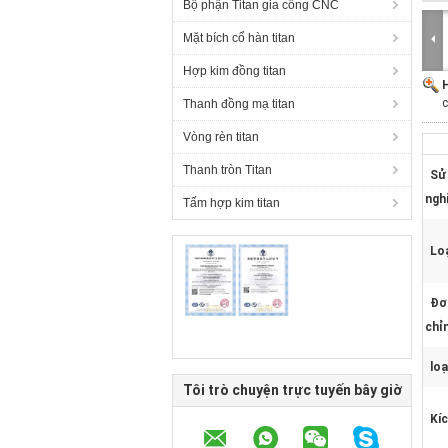
Bộ phận Titan gia công CNC
Mặt bích cổ hàn titan
Hợp kim đồng titan
H
c
Thanh đồng mạ titan
Vòng rèn titan
Thanh tròn Titan
Sử
ngh
Tấm hợp kim titan
Loạ
Đơ
chỉ
loạ
Tôi trò chuyện trực tuyến bây giờ
Kí