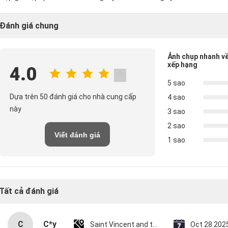
Đánh giá chung
Ảnh chụp nhanh v
xếp hạng
4.0
5 sao
Dựa trên 50 đánh giá cho nhà cung cấp
4 sao
này
3 sao
2 sao
Viết đánh giá
1 sao
Tất cả đánh giá
C
C*y
Saint Vincent and the Grenadines
Oct 28.202