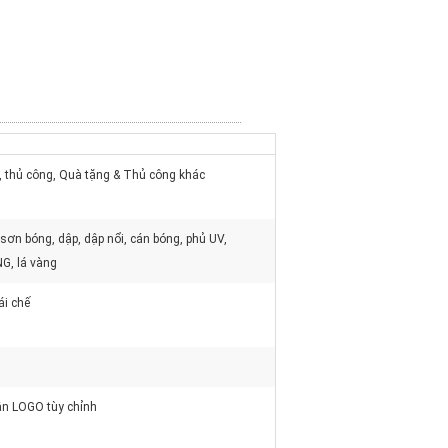
, thủ công, Quà tặng & Thủ công khác
sơn bóng, dập, dập nổi, cán bóng, phủ UV,
G, lá vàng
ái chế
n LOGO tùy chỉnh