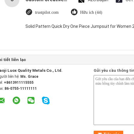
trustpilot.com
Hữu ích (44)
Solid Pattern Quick Dry One Piece Jumpsuit for Women
i tiết liên lạc
aoji Luox Quality Metals Co., Ltd.
Gửi yêu cầu thông ti
gười liên hệ:
Ms. Grace
el:
+8613911115555
ax:
86-0755-11111111