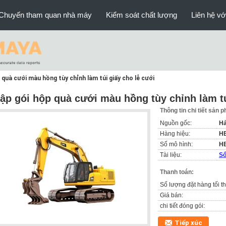
Chuyến tham quan nhà máy
Kiểm soát chất lượng
Liên hệ vớ
 quà cưới màu hồng tùy chỉnh làm túi giấy cho lễ cưới
ập gói hộp quà cưới màu hồng tùy chỉnh làm tú
Thông tin chi tiết sản 
Nguồn gốc:
Hả
Hàng hiệu:
H
Số mô hình:
HB
Tài liệu:
Sổ
Thanh toán:
Số lượng đặt hàng tối th
Giá bán:
chi tiết đóng gói:
Tiếp xúc