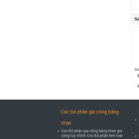
S
Go
g
X
Các bộ phận gia công bằng
titan
Cnc Bộ phận gia công bằng titan gia
công tùy chỉnh Cnc Bộ phận kim loại