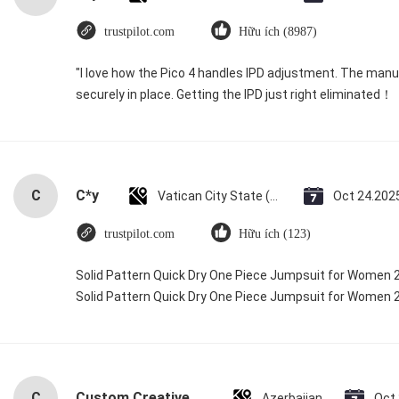
trustpilot.com
Hữu ích (8987)
"I love how the Pico 4 handles IPD adjustment. The manual
securely in place. Getting the IPD just right eliminated！
C
C*y
Vatican City State (Holy See)
Oct 24.202
trustpilot.com
Hữu ích (123)
Solid Pattern Quick Dry One Piece Jumpsuit for Women
Solid Pattern Quick Dry One Piece Jumpsuit for Women
C
Custom Creative Goodie Christmas Kraft Paper Gift Bag with Your Own Logo for Xmas Decorative Party
Azerbaijan
Oct