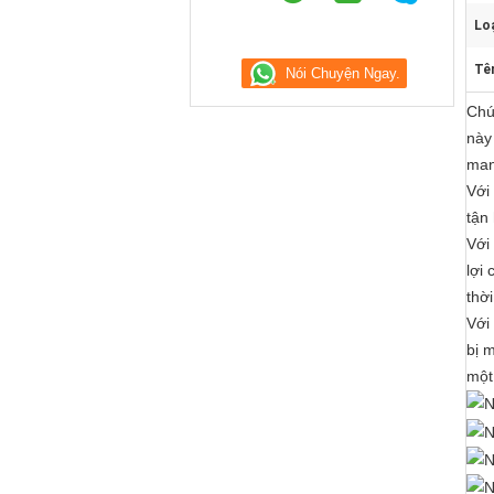
Loạ
Tê
Chú
này
man
Với
tận
Với
lợi
thờ
Với
bị 
một