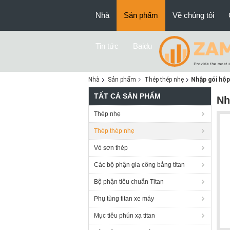
Nhà
Sản phẩm
Về chúng tôi
Tin tức
Baidu
Nhà
Sản phẩm
Thép thép nhẹ
Nhập gói hộp
TẤT CẢ SẢN PHẨM
Nh
Thép nhẹ
Thép thép nhẹ
Vỏ sơn thép
Các bộ phận gia công bằng titan
Bộ phận tiêu chuẩn Titan
Phụ tùng titan xe máy
Mục tiêu phún xạ titan