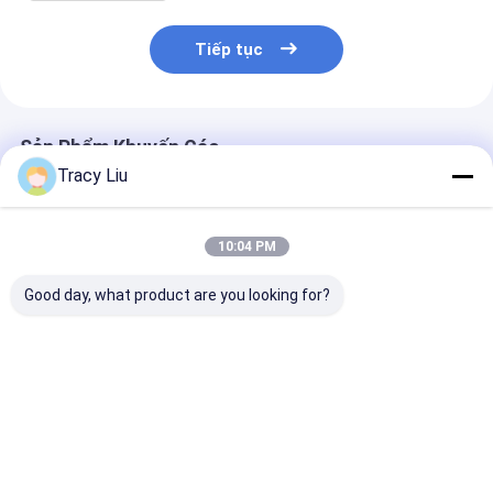
Tiếp tục
Sản Phẩm Khuyến Cáo
Tracy Liu
10:04 PM
Good day, what product are you looking for?
Nhà máy bán buôn
Bao bì thực phẩm tùy
bán buôn túi r
bao bì thực phẩm
chỉnh Kích thước
giấy kraft man
chống dầu túi bánh
Kraft Takeaway thực
nhiều lần sử d
mì nướng bên ngoài
phẩm bánh mì túi
cho chai rượu
người bán Bottom
giấy cho nhà hàng
Giá tốt nhất
Giá tốt nhất
Giá tốt n
Kraft Paper Bag