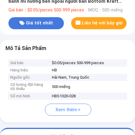
bánh mì nướng bên ngoài người bán Bottom Kraft
Paper Bag
Giá bán：$0.05/pieces 500-999 pieces
MOQ：500 miếng
Giá tốt nhất
Liên hệ với bây giờ
Mô Tả Sản Phẩm
Giá bán
$0.05/pieces 500-999 pieces
Hàng hiệu
HB
Nguồn gốc
Hải Nam, Trung Quốc
Số lượng đặt hàng
500 miếng
tối thiểu
Số mô hình
HBS1020-028
Xem thêm