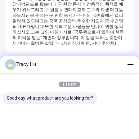
창기념관으로 왔습니다.구 웬창 동사의 감동적인 행적을 배
우기 위해그리고 구 웬창 사관대학교의 교수와 학생 대표들
과도시진핑 주석은 구 웬창 동지가 푸젠의 국민들에게 널리
알려져 있으며그는 중국 공산당의 우수한 지도자 중 수천명
의 대표자입니다.또한 지혜로운 사람들을 만나고 퀴를 생각
하십시오.그는 그와 마찬가지로 "공무원으로서 일하며 한쪽
의 이익을 얻는" 개인과 정부입니다. 이 길을 택하는 것만이
세상에서 올바른 길입니다.사진작가쥬 펑, 시에 후안치)
추천 상품
Tracy Liu
1:16 PM
Good day, what product are you looking for?
공장 도매 기름 방지 식
소매 재사용용형 소매용
직접 공장 선물 
품 포장 가방 토스트 빵
크래프트 종이 와인 봉
종이 상자 생일 
외부 판매자 바닥 크래
지
자 화장품 포장 
프트 종이 가방
리